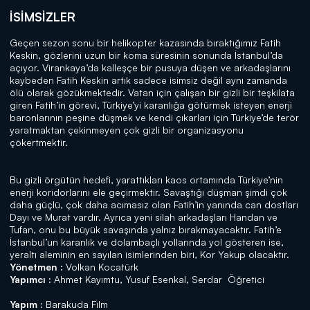
İSIMSIZLER
Geçen sezon sonu bir helikopter kazasında bıraktığımız Fatih
Keskin, gözlerini uzun bir koma süresinin sonunda İstanbul’da
açıyor. Virankaya’da kalleşçe bir pusuya düşen ve arkadaşlarını
kaybeden Fatih Keskin artık sadece isimsiz değil aynı zamanda
ölü olarak gözükmektedir. Vatan için çalışan bir gizli bir teşkilata
giren Fatih’in görevi, Türkiye’yi karanlığa götürmek isteyen enerji
baronlarının peşine düşmek ve kendi çıkarları için Türkiye’de terör
yaratmaktan çekinmeyen çok gizli bir organizasyonu
çökertmektir.
Bu gizli örgütün hedefi, yarattıkları kaos ortamında Türkiye’nin
enerji koridorlarını ele geçirmektir. Savaştığı düşman şimdi çok
daha güçlü, çok daha acımasız olan Fatih’in yanında can dostları
Dayı ve Murat vardır. Ayrıca yeni silah arkadaşları Handan ve
Tufan, onu bu büyük savaşında yalnız bırakmayacaktır. Fatih’e
İstanbul’un karanlık ve dolambaçlı yollarında yol gösteren ise,
yeraltı aleminin en sayılan isimlerinden biri, Kor Yakup olacaktır.
Yönetmen :
Volkan Kocatürk
Yapımcı :
Ahmet Kayımtu, Yusuf Esenkal, Serdar Öğretici
Yapım :
Barakuda Film