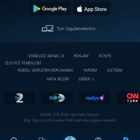
Tüm Uygulamalarımız
ENGELSİZ KANAL D
REKLAM
KÜNYE
İZLEYİCİ TEMSİLCİSİ
KİŞİSEL VERİLERİN KORUNMASI
YARDIM
İLETİŞİM
HATA BİLDİR
DİĞER
KANAL D © 2026. Her Hakkı Saklıdır.
Bilgi Toplumu Hizmetleri MKK tarafından sağlanmaktadır.