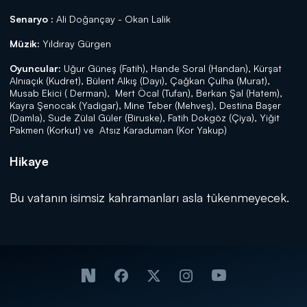
Senaryo :
Ali Doğançay - Okan Lalik
Müzik:
Yıldıray Gürgen
Oyuncular:
Uğur Güneş (Fatih), Hande Soral (Handan), Kürşat
Alnıaçık (Kudret), Bülent Alkış (Dayı), Çağkan Çulha (Murat),
Musab Ekici ( Derman), Mert Öcal (Tufan), Berkan Şal (Hatem),
Kayra Şenocak (Yadigar), Mine Teber (Mehveş), Destina Başer
(Damla), Sude Zülal Güler (Biruske), Fatih Dokgöz (Çiya), Yiğit
Pakmen (Korkut) ve Atsız Karaduman (Kor Yakup)
Hikaye
Bu vatanın isimsiz kahramanları asla tükenmeyecek.