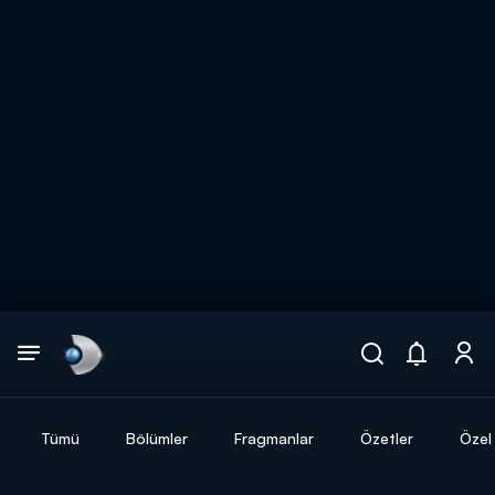
Arama
muhteşem ikili
ARAMA SONUÇLARI
Tümü
Bölümler
Fragmanlar
Özetler
Özel 
DİĞER SONUÇLAR