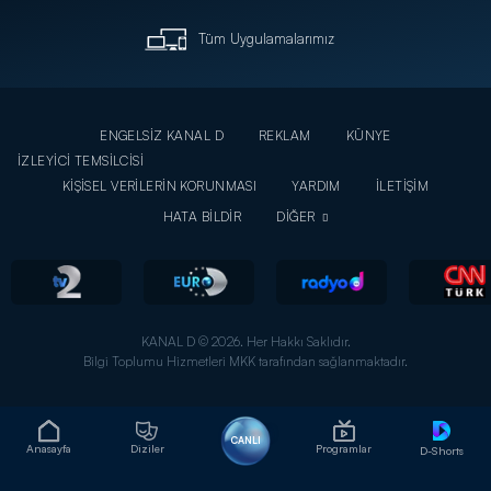
Tüm Uygulamalarımız
ENGELSİZ KANAL D
REKLAM
KÜNYE
İZLEYİCİ TEMSİLCİSİ
KİŞİSEL VERİLERİN KORUNMASI
YARDIM
İLETİŞİM
HATA BİLDİR
DİĞER
KANAL D © 2026. Her Hakkı Saklıdır.
Bilgi Toplumu Hizmetleri MKK tarafından sağlanmaktadır.
CANLI
Anasayfa
Diziler
Programlar
D-Shorts