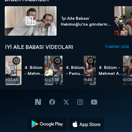
‘İyi Aile Babası’
Hekimoğlu'na gönderm...
İYI AILE BABASI VIDEOLARI
TÜMÜNÜ GÖR
4. Bölüm
4. Bölüm
4. Bölüm -
- Mehmet
- Pamuk
Mehmet Ali,
Ali'nin
Ailesi'nin
fena
00:03:45
00:07:38
00:09:45
00:05
hastalarla
zeka
yakalanıyor!
imtihanı!
testi!