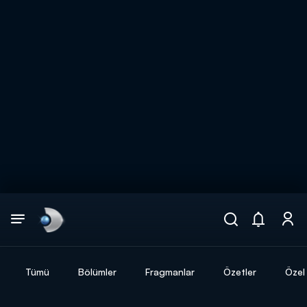
Arama
muhteşem ikili
ARAMA SONUÇLARI
Tümü
Bölümler
Fragmanlar
Özetler
Özel 
DİĞER SONUÇLAR