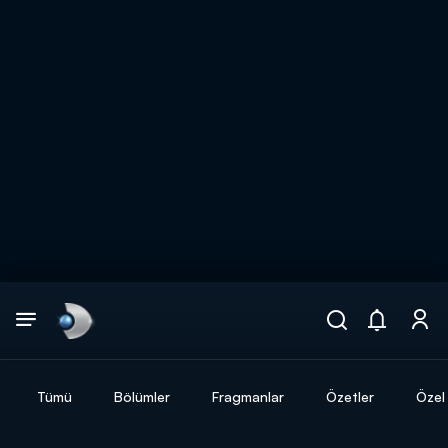
Arama
muhteşem ikili
ARAMA SONUÇLARI
Tümü
Bölümler
Fragmanlar
Özetler
Özel 
DİĞER SONUÇLAR