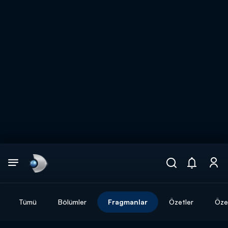
Arama
muhteşem ikili
ARAMA SONUÇLARI
Tümü
Bölümler
Fragmanlar
Özetler
Özel
DİĞER SONUÇLAR