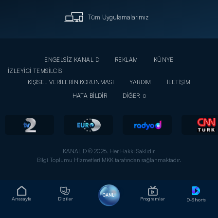
Tüm Uygulamalarımız
ENGELSİZ KANAL D
REKLAM
KÜNYE
İZLEYİCİ TEMSİLCİSİ
KİŞİSEL VERİLERİN KORUNMASI
YARDIM
İLETİŞİM
HATA BİLDİR
DİĞER
KANAL D © 2026. Her Hakkı Saklıdır.
Bilgi Toplumu Hizmetleri MKK tarafından sağlanmaktadır.
CANLI
Anasayfa
Diziler
Programlar
D-Shorts