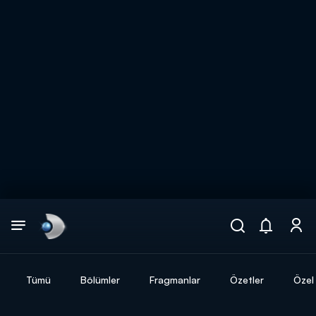
Arama
muhteşem ikili
ARAMA SONUÇLARI
Tümü
Bölümler
Fragmanlar
Özetler
Özel 
DİĞER SONUÇLAR