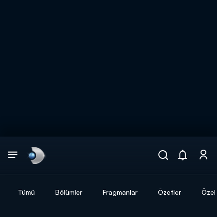
Arama
muhteşem ikili
ARAMA SONUÇLARI
Tümü
Bölümler
Fragmanlar
Özetler
Özel 
DİĞER SONUÇLAR