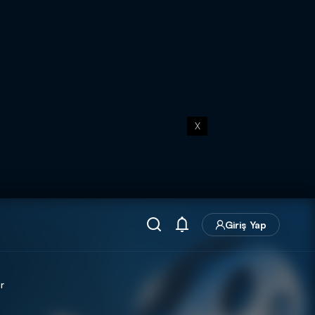
X
Giriş Yap
r