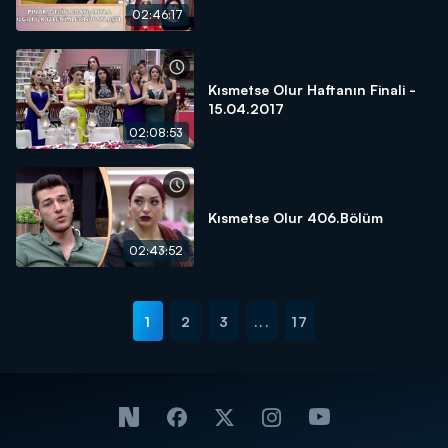
02:46:17
Kısmetse Olur Haftanın Finali -
15.04.2017
02:08:53
Kısmetse Olur 406.Bölüm
02:43:52
1
2
3
...
17