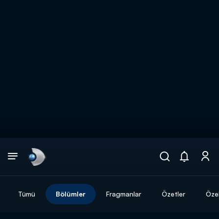
Arama
muhteşem ikili
ARAMA SONUÇLARI
Tümü
Bölümler
Fragmanlar
Özetler
Özel
DİĞER SONUÇLAR