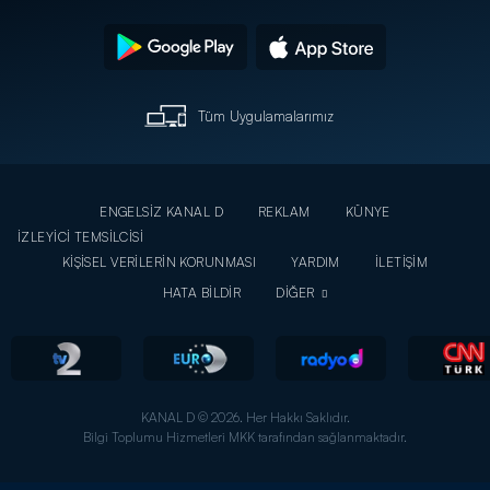
Tüm Uygulamalarımız
ENGELSİZ KANAL D
REKLAM
KÜNYE
İZLEYİCİ TEMSİLCİSİ
KİŞİSEL VERİLERİN KORUNMASI
YARDIM
İLETİŞİM
HATA BİLDİR
DİĞER
KANAL D © 2026. Her Hakkı Saklıdır.
Bilgi Toplumu Hizmetleri MKK tarafından sağlanmaktadır.