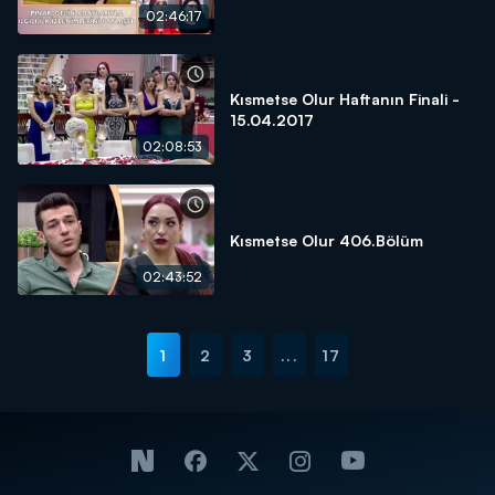
02:46:17
Kısmetse Olur Haftanın Finali -
15.04.2017
02:08:53
Kısmetse Olur 406.Bölüm
02:43:52
1
2
3
...
17