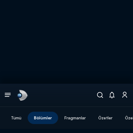
Arama
muhteşem ikili
ARAMA SONUÇLARI
Tümü
Bölümler
Fragmanlar
Özetler
Özel
DİĞER SONUÇLAR