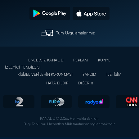
Tüm Uygulamalarımız
ENGELSİZ KANAL D
REKLAM
KÜNYE
İZLEYİCİ TEMSİLCİSİ
KİŞİSEL VERİLERİN KORUNMASI
YARDIM
İLETİŞİM
HATA BİLDİR
DİĞER
KANAL D © 2026. Her Hakkı Saklıdır.
Bilgi Toplumu Hizmetleri MKK tarafından sağlanmaktadır.