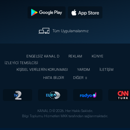
Tüm Uygulamalarımız
ENGELSİZ KANAL D
REKLAM
KÜNYE
İZLEYİCİ TEMSİLCİSİ
KİŞİSEL VERİLERİN KORUNMASI
YARDIM
İLETİŞİM
HATA BİLDİR
DİĞER
KANAL D © 2026. Her Hakkı Saklıdır.
Bilgi Toplumu Hizmetleri MKK tarafından sağlanmaktadır.