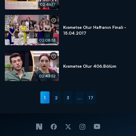
02:46:17
Kısmetse Olur Haftanın Finali -
15.04.2017
02:08:53
Kısmetse Olur 406.Bölüm
02:43:52
1
2
3
...
17