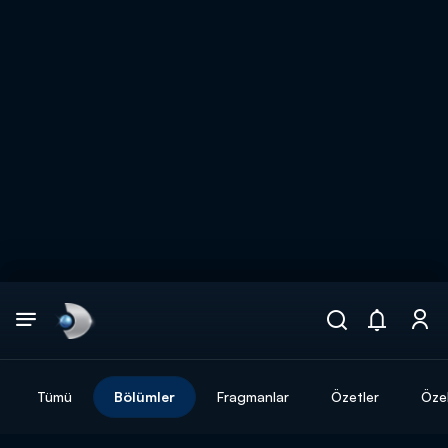
Arama
muhteşem ikili
ARAMA SONUÇLARI
Tümü
Bölümler
Fragmanlar
Özetler
Özel
DİĞER SONUÇLAR