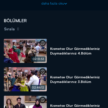
kraliçesi belli oluyor. Seda Akgül, kral ve kraliçeyi açıklarken
daha fazla oku
adayların da tahminlerini alıyor. Kral, damatlar evinden Akın
olurken, kraliçe ise Sevgican oluyor. Damatlar evinde ise Adnan
yine boş durmuyor ve maketiyle herkesi eğlendirmeyi başarıyor.
BÖLÜMLER
Akın ve Tuğçe arasında süre gelen tartışmalar, ikiliyi ayrılık
Sırala
noktasına getirdi. İlk geldiği andan itibaren Tuğçe'den hoşlanan
ve ona olan ilgisi zamanla aşka dönüşen Akın, Tuğçe'nin uzak
tavırlarından dolayı onu kaybetme korkusu yaşıyor. Tuğçe'ye
olan aşkından söz ederken ağlamaya başlayan Akın, duygusal
Kısmetse Olur Görmedikleriniz
anlar yaşıyor.
Duymadıklarınız 4.Bölüm
Aycan'ın eşyalarını toplama kararı alan Onur, bunu yaparken zor
02:51:53
anlar yaşadı. Evin her yerinde Aycan'ı ve onunla yaşadığı anıları
hatırlayan Onur, gözyaşlarını tutamadı. Onu çok sevdiğinin altını
çizen ve ondan bir ışık görse yine kaldığı yerden devam
Kısmetse Olur Görmedikleriniz
edeceğini belirten Onur, ayrılmış olmalarına rağmen onu
Duymadıklarınız 3.Bölüm
unutamadığını söyledi.
02:46:12
Kısmetse Olur Görmedikleriniz