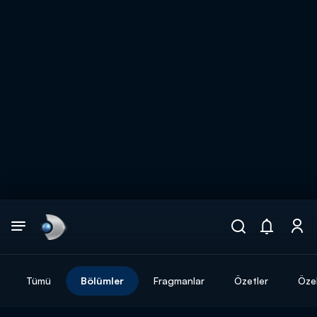
Arama
muhteşem ikili
ARAMA SONUÇLARI
Tümü
Bölümler
Fragmanlar
Özetler
Özel
DİĞER SONUÇLAR