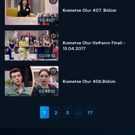
Kısmetse Olur 407. Bölüm
02:46:17
Kısmetse Olur Haftanın Finali -
15.04.2017
02:08:53
Kısmetse Olur 406.Bölüm
02:43:52
1
2
3
...
17