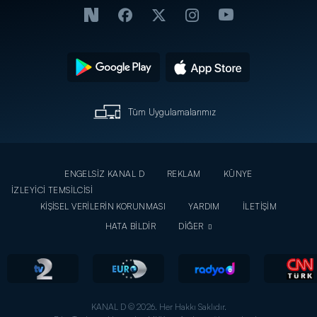
Tüm Uygulamalarımız
ENGELSİZ KANAL D
REKLAM
KÜNYE
İZLEYİCİ TEMSİLCİSİ
KİŞİSEL VERİLERİN KORUNMASI
YARDIM
İLETİŞİM
HATA BİLDİR
DİĞER
KANAL D © 2026. Her Hakkı Saklıdır.