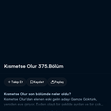
Kısmetse Olur 375.Bölüm
Takip Et
Kaydet
Paylaş
Kısmetse Olur son bölümde neler oldu?
Kısmetse Olur'dan elenen eski gelin adayı Gamze Göktürk,
yeniden eve giriyor. Evden olaylı bir şekilde ayrılan ve bir çok
adayla sorun yaşayan Gamze, eve gelir gelmez ise Adnan ve