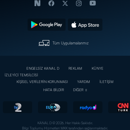
Tüm Uygulamalarımız
ENGELSİZ KANAL D
REKLAM
KÜNYE
İZLEYİCİ TEMSİLCİSİ
KİŞİSEL VERİLERİN KORUNMASI
YARDIM
İLETİŞİM
HATA BİLDİR
DİĞER
KANAL D © 2026. Her Hakkı Saklıdır.
Bilgi Toplumu Hizmetleri MKK tarafından sağlanmaktadır.