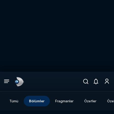
Arama
muhteşem ikili
ARAMA SONUÇLARI
Tümü
Bölümler
Fragmanlar
Özetler
Özel
DİĞER SONUÇLAR