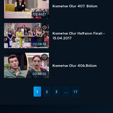
Kısmetse Olur 407. Bölüm
02:46:17
Kısmetse Olur Haftanın Finali -
15.04.2017
02:08:53
Kısmetse Olur 406.Bölüm
02:43:52
1
2
3
...
17