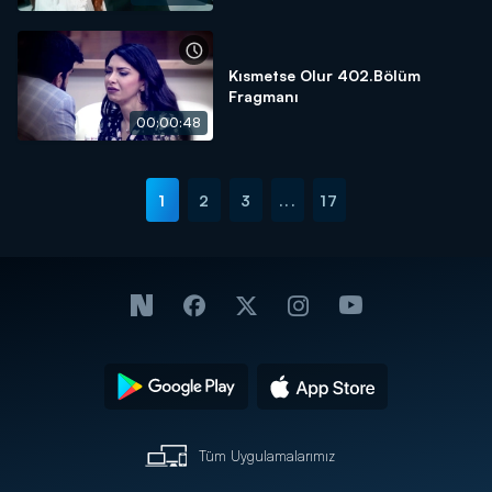
Kısmetse Olur 402.Bölüm
Fragmanı
00:00:48
1
2
3
...
17
Tüm Uygulamalarımız