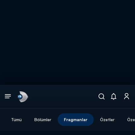
Arama
muhteşem ikili
ARAMA SONUÇLARI
Tümü
Bölümler
Fragmanlar
Özetler
Özel
DİĞER SONUÇLAR