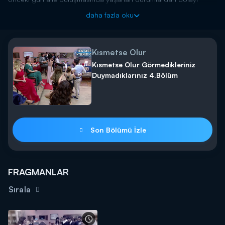
Melis'ten özür diliyor. Melis ise istenmeyen gelin imajından artık
daha fazla oku
kurtulmak istediğini ve bunu bir daha yaşamak istemediğini
ısrarla söylüyor. Kavga etmeye başlayan çift, ayrılık kararı alıyor.
Bu kararın ardından her ikisi de gözyaşlarına boğuluyor. Melis,
Kısmetse Olur
dayanamıyor damatlar evine gelerek İlkay'dan af diliyor. İkili
birbirine sarılıyor ancak bu durum sonunda aileler ne tepki
Kısmetse Olur Görmedikleriniz
verecek merak konusu oluyor....
Duymadıklarınız 4.Bölüm
Kısmetse Olur yeni bölümüyle hafta içi her gün 12.30'da
kanald.com.tr'de!
Son Bölümü İzle
FRAGMANLAR
Sırala