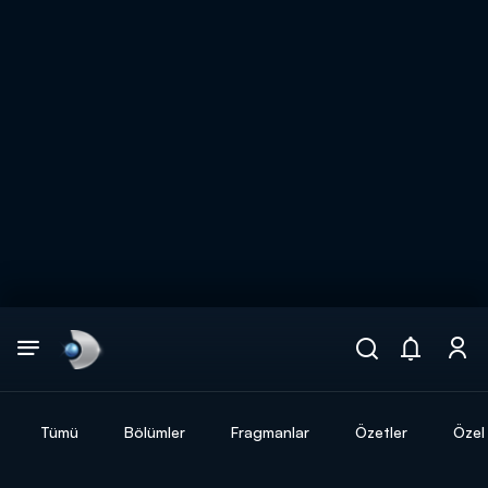
Arama
muhteşem ikili
ARAMA SONUÇLARI
Tümü
Bölümler
Fragmanlar
Özetler
Özel 
DİĞER SONUÇLAR