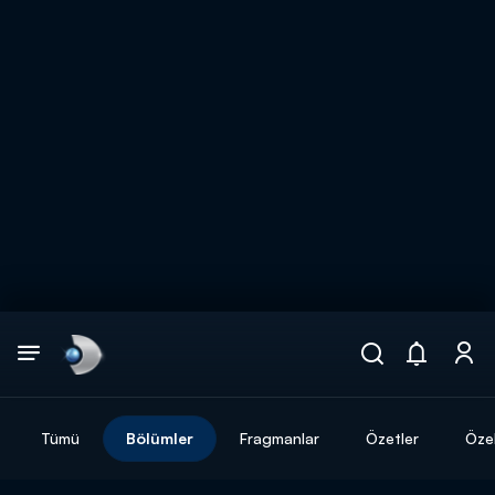
Arama
muhteşem ikili
ARAMA SONUÇLARI
Tümü
Bölümler
Fragmanlar
Özetler
Özel
DİĞER SONUÇLAR