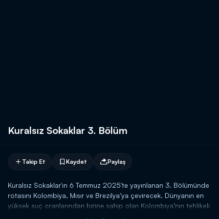
Kuralsız Sokaklar 3. Bölüm
Takip Et
Kaydet
Paylaş
Kuralsız Sokaklar'ın 6 Temmuz 2025'te yayınlanan 3. Bölümünde
rotasını Kolombiya, Mısır ve Brezilya’ya çevirecek. Dünyanın en
yüksek suç oranlarından birine sahip olan Kolombiya’nın tehlikeli
sokaklarının ekrana taşınacağı programda, Mısır’ın simgesi