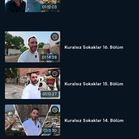
01:12:03
"Kuralsız Sokaklar" gezgin Mert Öztürk'ün sunumu ile pazar
20.00'de Kanal D'de!
Kuralsız Sokaklar 16. Bölüm
01:14:28
Kuralsız Sokaklar 15. Bölüm
01:13:27
Kuralsız Sokaklar 14. Bölüm
01:11:30