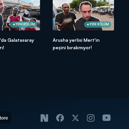
YENİ BÖLÜM
YENİ BÖLÜM
'da Galatasaray
Arusha yerlisi Mert'in
rı!
peşini bırakmıyor!