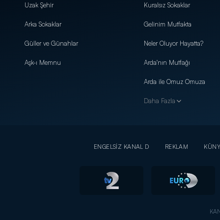
Uzak Şehir
Kuralsız Sokaklar
Arka Sokaklar
Gelinim Mutfakta
Güller ve Günahlar
Neler Oluyor Hayatta?
Aşk-ı Memnu
Arda'nın Mutfağı
Arda ile Omuz Omuza
Daha Fazla
ENGELSİZ KANAL D
REKLAM
KÜN
KAN