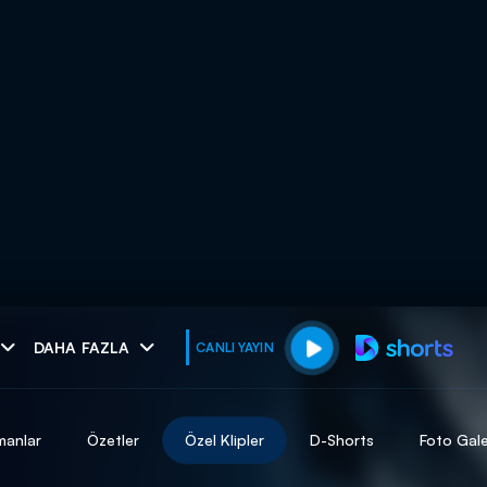
muhteşem ikili
DAHA FAZLA
CANLI YAYIN
I
manlar
Özetler
Özel Klipler
D-Shorts
Foto Gale