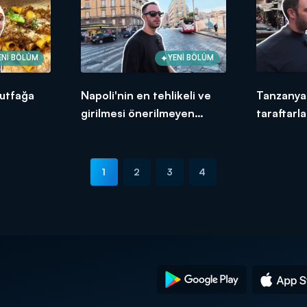
ENİ BÖLÜM
YENİ BÖLÜM
mutfağa
Napoli'nin en tehlikeli ve
Tanzanya
girilmesi önerilmeyen
taraftarla
bölgesi!
1
2
3
4