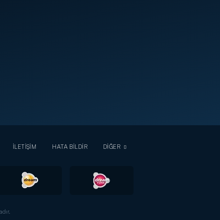
İLETİŞİM
HATA BİLDİR
DİĞER
dır.