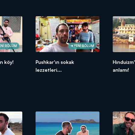
ENİ BÖLÜM
YENİ BÖLÜM
n köy!
Pushkar'ın sokak
Hinduizm'
lezzetleri...
anlamı!