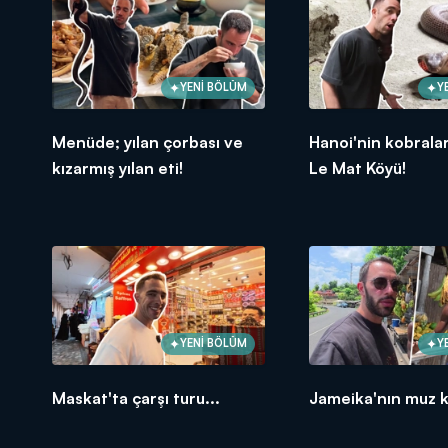
YENİ BÖLÜM
Y
Menüde; yılan çorbası ve
Hanoi'nin kobralar
kızarmış yılan eti!
Le Mat Köyü!
YENİ BÖLÜM
Y
Maskat'ta çarşı turu...
Jameika'nın muz k