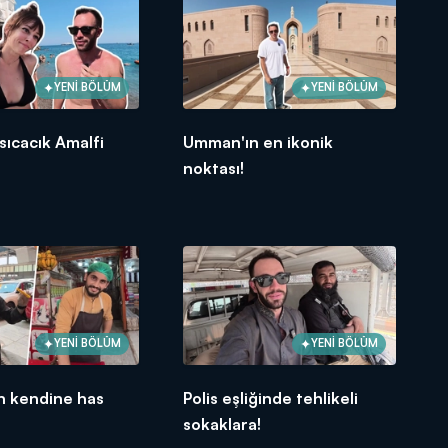
YENİ BÖLÜM
YENİ BÖLÜM
 sıcacık Amalfi
Umman'ın en ikonik
.
noktası!
YENİ BÖLÜM
YENİ BÖLÜM
n kendine has
Polis eşliğinde tehlikeli
sokaklara!