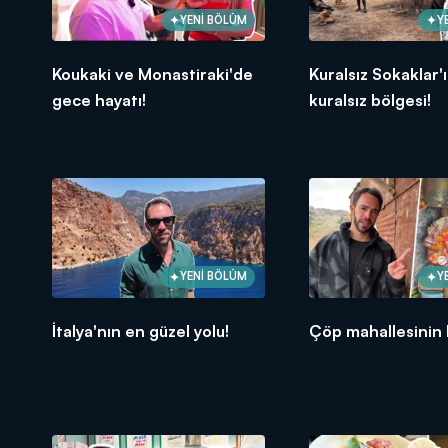
YENİ BÖLÜM
Y
Koukaki ve Monastiraki'de
Kuralsız Sokaklar'
gece hayatı!
kuralsız bölgesi!
YENİ BÖLÜM
Y
İtalya'nın en güzel yolu!
Çöp mahallesinin 