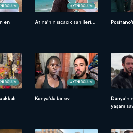
ENİ BÖLÜM
YENİ BÖLÜM
ın en
Atina'nın sıcacık sahilleri...
Positano'
ENİ BÖLÜM
YENİ BÖLÜM
bakkalı!
Kenya'da bir ev
Dünya'nı
yaşam sav