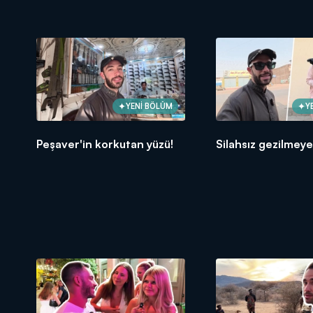
YENİ BÖLÜM
Y
Peşaver'in korkutan yüzü!
Silahsız gezilmeye