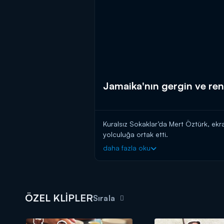
Jamaika'nın gergin ve renk
Kuralsız Sokaklar’da Mert Öztürk, ekr
yolculuğa ortak etti.
daha fazla oku
"Kuralsız Sokaklar" gezgin Mert Öz
ÖZEL KLİPLER
Sırala