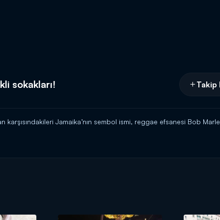
li sokakları!
Takip 
an karşısındakileri Jamaika’nın sembol ismi, reggae efsanesi Bob Marle
türk'ün sunumu ile pazar 20.00'de Kanal D'de!