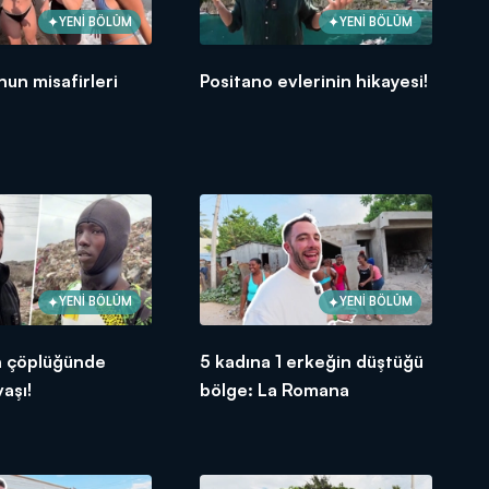
YENİ BÖLÜM
YENİ BÖLÜM
nun misafirleri
Positano evlerinin hikayesi!
YENİ BÖLÜM
YENİ BÖLÜM
n çöplüğünde
5 kadına 1 erkeğin düştüğü
aşı!
bölge: La Romana