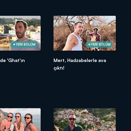
YENİ BÖLÜM
YENİ BÖLÜM
de 'Ghat'ın
Mert, Hadzabelerle ava
çıktı!