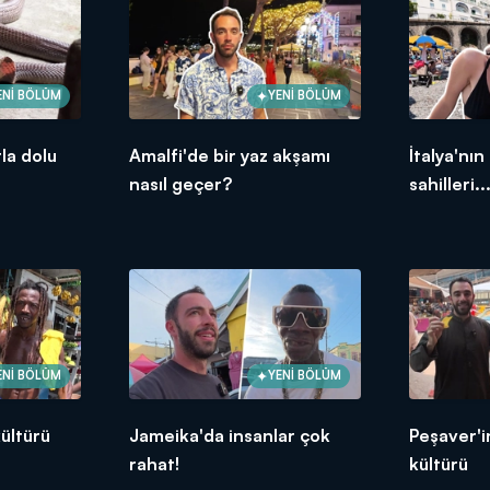
ENİ BÖLÜM
YENİ BÖLÜM
la dolu
Amalfi'de bir yaz akşamı
İtalya'nın
nasıl geçer?
sahilleri..
ENİ BÖLÜM
YENİ BÖLÜM
ültürü
Jameika'da insanlar çok
Peşaver'i
rahat!
kültürü