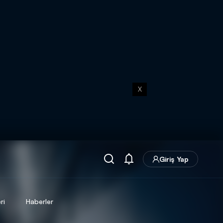
X
Giriş Yap
ri
Haberler