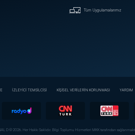
Tüm Uygulamalarımız
YE
İZLEYİCİ TEMSİLCİSİ
KİŞİSEL VERİLERİN KORUNMASI
YARDIM
AL D © 2026. Her Hakkı Saklıdır.
Bilgi Toplumu Hizmetleri MKK tarafından sağlanmakta