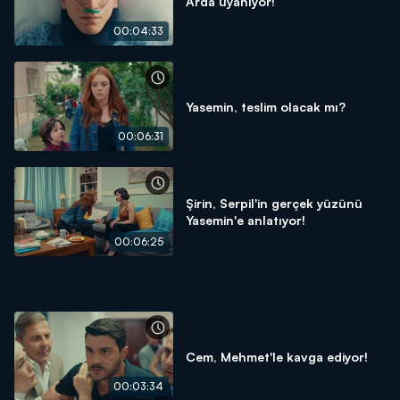
Arda uyanıyor!
00:04:33
Yasemin, teslim olacak mı?
00:06:31
Şirin, Serpil'in gerçek yüzünü
Yasemin'e anlatıyor!
00:06:25
Cem, Mehmet'le kavga ediyor!
00:03:34