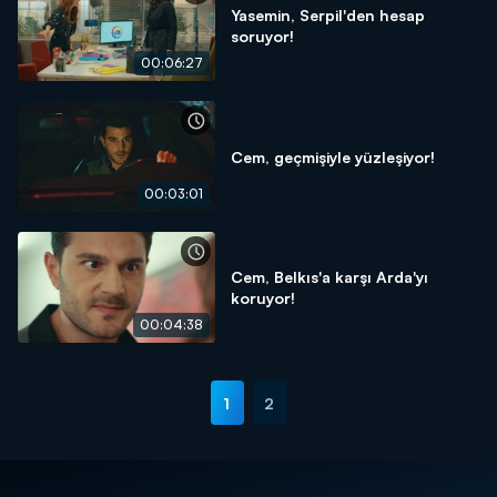
Yasemin, Serpil'den hesap
soruyor!
00:06:27
Cem, geçmişiyle yüzleşiyor!
00:03:01
Cem, Belkıs'a karşı Arda'yı
koruyor!
00:04:38
1
2