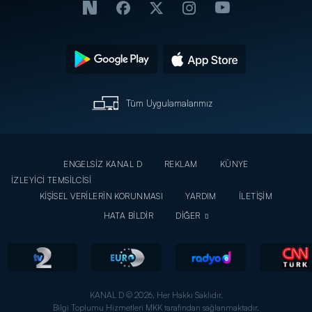
Tüm Uygulamalarımız
ENGELSİZ KANAL D
REKLAM
KÜNYE
İZLEYİCİ TEMSİLCİSİ
KİŞİSEL VERİLERİN KORUNMASI
YARDIM
İLETİŞİM
HATA BİLDİR
DİĞER
KANAL D © 2026. Her Hakkı Saklıdır.
Bilgi Toplumu Hizmetleri MKK tarafından sağlanmaktadır.