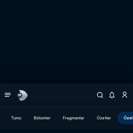
Arama
muhteşem ikili
ARAMA SONUÇLARI
Tümü
Bölümler
Fragmanlar
Özetler
Özel
DİĞER SONUÇLAR