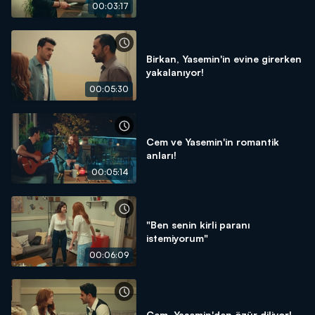
00:03:17
Birkan, Yasemin'in evine girerken
yakalanıyor!
00:05:30
Cem ve Yasemin'in romantik
anları!
00:05:14
"Ben senin kirli paranı
istemiyorum"
00:06:09
Cem, Yasemin'den özür diliyor!