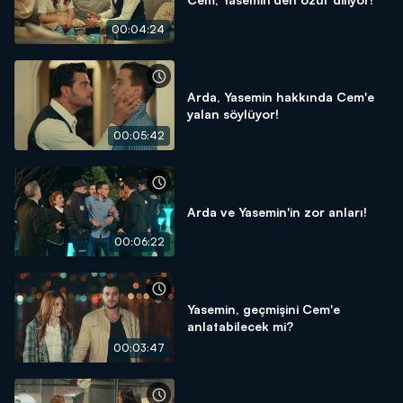
00:04:24
Arda, Yasemin hakkında Cem'e
yalan söylüyor!
00:05:42
Arda ve Yasemin'in zor anları!
00:06:22
Yasemin, geçmişini Cem'e
anlatabilecek mi?
00:03:47