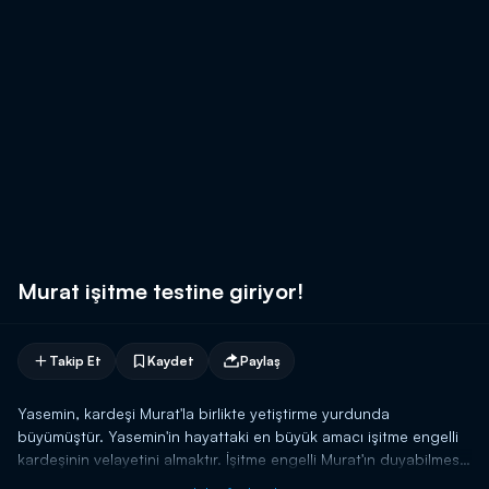
Murat işitme testine giriyor!
Takip Et
Kaydet
Paylaş
Yasemin, kardeşi Murat'la birlikte yetiştirme yurdunda
büyümüştür. Yasemin'in hayattaki en büyük amacı işitme engelli
kardeşinin velayetini almaktır. İşitme engelli Murat'ın duyabilmesi
için doktora giden Murat ablasının da desteğiyle artık duymak