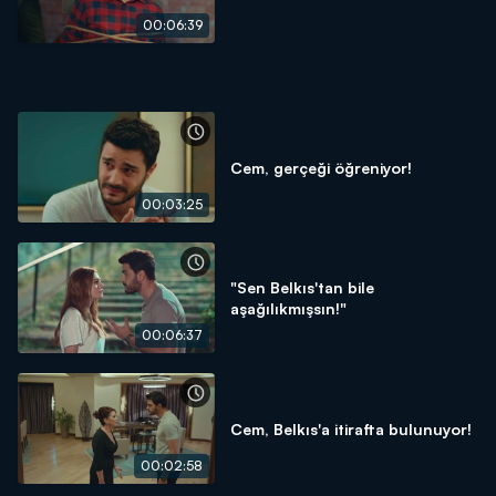
00:06:39
Cem, gerçeği öğreniyor!
00:03:25
"Sen Belkıs'tan bile
aşağılıkmışsın!"
00:06:37
Cem, Belkıs'a itirafta bulunuyor!
00:02:58