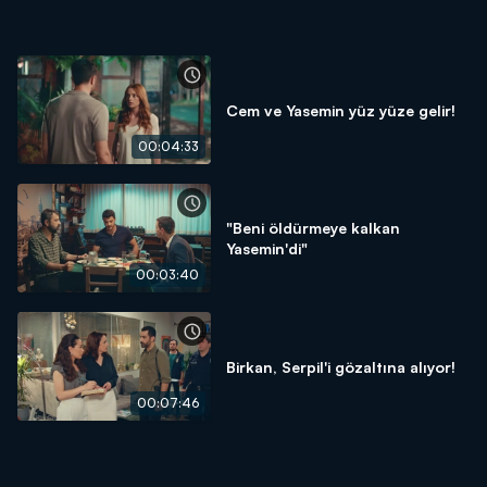
Cem ve Yasemin yüz yüze gelir!
00:04:33
"Beni öldürmeye kalkan
Yasemin'di"
00:03:40
Birkan, Serpil'i gözaltına alıyor!
00:07:46