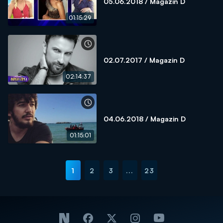
05.06.2018 / Magazin D
01:15:29
02.07.2017 / Magazin D
02:14:37
04.06.2018 / Magazin D
01:15:01
1
2
3
...
23