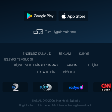
Tüm Uygulamalarımız
ENGELSİZ KANAL D
REKLAM
KÜNYE
İZLEYİCİ TEMSİLCİSİ
KİŞİSEL VERİLERİN KORUNMASI
YARDIM
İLETİŞİM
HATA BİLDİR
DİĞER
KANAL D © 2026. Her Hakkı Saklıdır.
Bilgi Toplumu Hizmetleri MKK tarafından sağlanmaktadır.