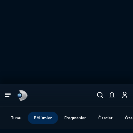
Arama
muhteşem ikili
ARAMA SONUÇLARI
Tümü
Bölümler
Fragmanlar
Özetler
Özel
DİĞER SONUÇLAR