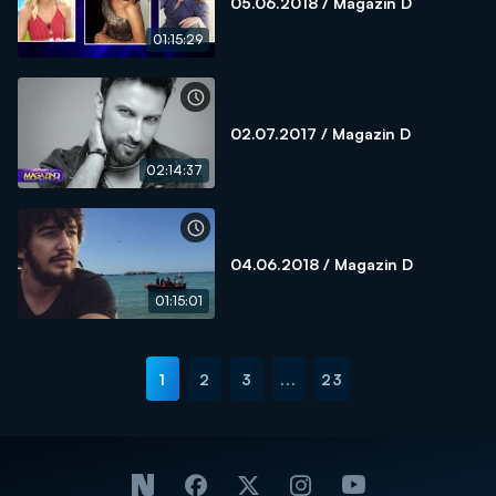
05.06.2018 / Magazin D
01:15:29
02.07.2017 / Magazin D
02:14:37
04.06.2018 / Magazin D
01:15:01
1
2
3
...
23