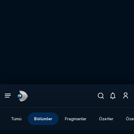
Arama
muhteşem ikili
ARAMA SONUÇLARI
Tümü
Bölümler
Fragmanlar
Özetler
Özel
DİĞER SONUÇLAR