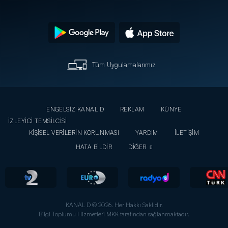
Tüm Uygulamalarımız
ENGELSİZ KANAL D
REKLAM
KÜNYE
İZLEYİCİ TEMSİLCİSİ
KİŞİSEL VERİLERİN KORUNMASI
YARDIM
İLETİŞİM
HATA BİLDİR
DİĞER
KANAL D © 2026. Her Hakkı Saklıdır.
Bilgi Toplumu Hizmetleri MKK tarafından sağlanmaktadır.