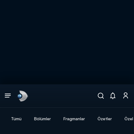
Arama
muhteşem ikili
ARAMA SONUÇLARI
Tümü
Bölümler
Fragmanlar
Özetler
Özel 
DİĞER SONUÇLAR