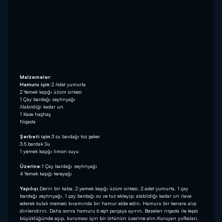
Malzemeler:
Hamuru için:
2 Adet yumurta
2 Yemek kaşığı üzüm sirkesi
1 Çay bardağı zeytinyağı
Alabildiği kadar un
1 Kase haşhaş
Nişasta
Şerbeti için:
3 su bardağı toz şeker
3,5 bardak Su
1 yemek kaşığı limon suyu
Üzerine:
1 Çay bardağı zeytinyağı
4 Yemek kaşığı tereyağı
Yapılışı:
Derin bir kaba; 2 yemek kaşığı üzüm sirkesi, 2 adet yumurta, 1 çay
bardağı zeytinyağı, 1 çay bardağı su ve tuz ekleyip; alabildiği kadar un ilave
ederek kulak memesi kıvamında bir hamur elde edin. Hamuru bir kenara alıp
dinlendirin. Daha sonra hamuru 6 eşit parçaya ayırın. Bezeleri nişasta ile tepsi
büyüklüğünde açıp, kuruması için bir örtünün üzerine alın.Kuruyan yufkaları,