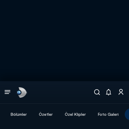
Arama
muhteşem ikili
ARAMA SONUÇLARI
Bölümler
Özetler
Özel Klipler
Foto Galeri
DİĞER SONUÇLAR