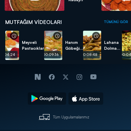
MUTFAĞIM VIDEOLARI
TÜMÜNÜ GÖR
Meyveli
Hanım
Lahana
Pastacıklar
Göbeği
Dolması
Tatlısı
tarifi
00:04:24
00:09:36
00:08:48
00:04
tarifi
Tüm Uygulamalarımız