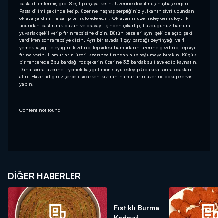
pasta dilimlermiş gibi 8 eşit parçaya kesin. Üzerine dövülmüş haşhaş serpin.
Pasta dilimi şeklinde kesip, üzerine haşhaş serptiğiniz yufkanın sivri ucundan
oklava yardımı ile sarıp bir rulo ede edin. Oklavanın üzerindeyken ruloyu iki
ucundan bastırarak büzün ve okavayı içinden çıkartıp, büzdüğünüz hamura
yuvarlak şekil verip fırın tepsisine dizin. Bütün bezeleri aynı şekilde açıp, şekil
verdikten sonra tepsiye dizin. Ayrı bir tavada 1 çay bardağı zeytinyağı ve 4
yemek kaşığı tereyağını kızdırıp, tepsideki hamurların üzerine gezdirip, tepsiyi
fırına verin. Hamurların üzeri kızarınca fırından alıp soğumaya bırakın. Küçük
bir tencerede 3 su bardağı toz şekerin üzerine 3,5 bardak su ilave edip kaynatın.
Daha sonra üzerine 1 yemek kaşığı limon suyu ekleyip 5 dakika sonra ocaktan
alın. Hazırladığınız şerbeti sıcakken kızaran hamurların üzerine döküp servis
yapın.
Content not found
DIĞER HABERLER
Fıstıklı Burma
Kadayıf