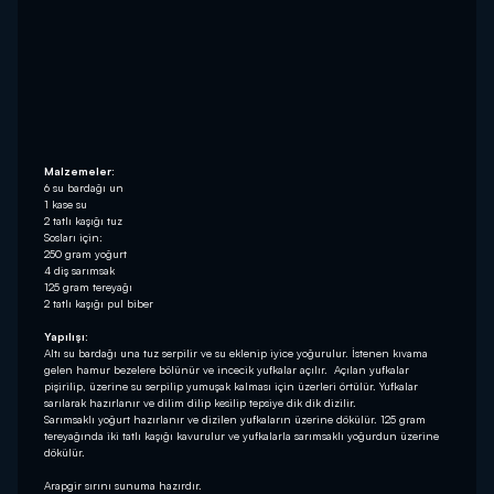
Malzemeler:
6 su bardağı un
1 kase su
2 tatlı kaşığı tuz
Sosları için:
250 gram yoğurt
4 diş sarımsak
125 gram tereyağı
2 tatlı kaşığı pul biber
Yapılışı:
Altı su bardağı una tuz serpilir ve su eklenip iyice yoğurulur. İstenen kıvama
gelen hamur bezelere bölünür ve incecik yufkalar açılır. Açılan yufkalar
pişirilip, üzerine su serpilip yumuşak kalması için üzerleri örtülür. Yufkalar
sarılarak hazırlanır ve dilim dilip kesilip tepsiye dik dik dizilir.
Sarımsaklı yoğurt hazırlanır ve dizilen yufkaların üzerine dökülür. 125 gram
tereyağında iki tatlı kaşığı kavurulur ve yufkalarla sarımsaklı yoğurdun üzerine
dökülür.
Arapgir sırını sunuma hazırdır.