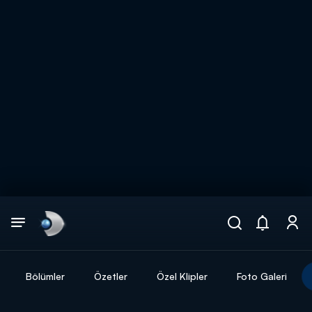
Arama
muhteşem ikili
ARAMA SONUÇLARI
Bölümler
Özetler
Özel Klipler
Foto Galeri
DİĞER SONUÇLAR