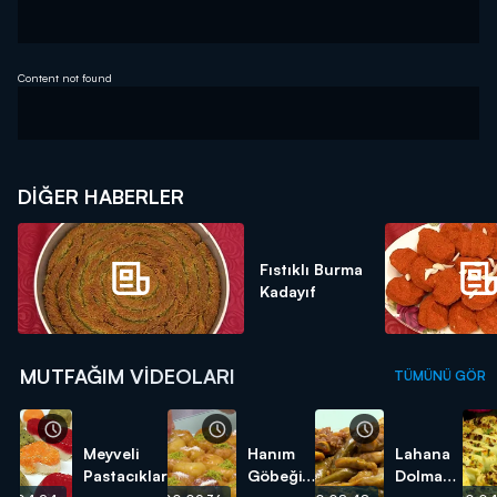
Content not found
DIĞER HABERLER
Fıstıklı Burma
Kadayıf
MUTFAĞIM VIDEOLARI
TÜMÜNÜ GÖR
Meyveli
Hanım
Lahana
Pastacıklar
Göbeği
Dolması