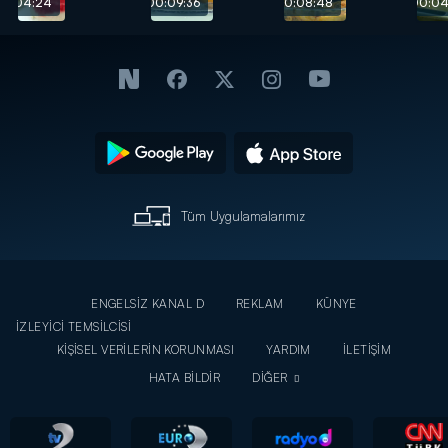
Tatlısı
tarifi
00:04:24
00:09:36
00:08:48
00:04
tarifi
Tüm Uygulamalarımız
ENGELSİZ KANAL D
REKLAM
KÜNYE
İZLEYİCİ TEMSİLCİSİ
KİŞİSEL VERİLERİN KORUNMASI
YARDIM
İLETİŞİM
HATA BİLDİR
DİĞER