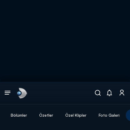
Arama
muhteşem ikili
ARAMA SONUÇLARI
Bölümler
Özetler
Özel Klipler
Foto Galeri
DİĞER SONUÇLAR