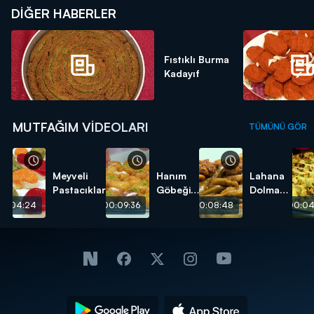
DIĞER HABERLER
Fıstıklı Burma
Kadayıf
MUTFAĞIM VIDEOLARI
TÜMÜNÜ GÖR
Meyveli
Hanım
Lahana
Pastacıklar
Göbeği
Dolması
Tatlısı
tarifi
00:04:24
00:09:36
00:08:48
00:04
tarifi