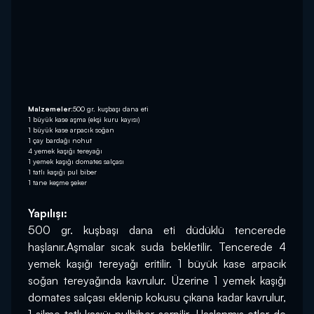
Malzemeler:
500 gr. kuşbaşı dana eti
1 büyük kase aşma (ekşi kuru kayısı)
1 büyük kase arpacık soğan
1 çay bardağı nohut
4 yemek kaşığı tereyağı
1 yemek kaşığı domates salçası
1 tatlı kaşığı pul biber
1 tane keşme şeker
Yapılışı:
500 gr. kuşbaşı dana eti düdüklü tencerede 
haşlanır.Aşmalar sıcak suda bekletilir. Tencerede 4 
yemek kaşığı tereyağı eritilir. 1 büyük kase arpacık 
soğan tereyağında kavrulur. Üzerine 1 yemek kaşığı 
domates salçası eklenip kokusu çıkana kadar kavrulur, 