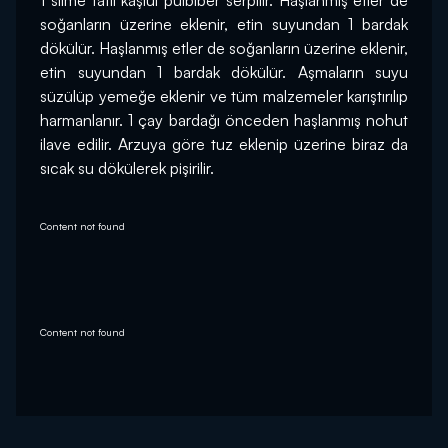
1 silme tatlı kaşıüı pulbiber serpilir. Haşlanmış etler de 
soğanların üzerine eklenir, etin suyundan 1 bardak 
dökülür. Haşlanmış etler de soğanların üzerine eklenir, 
etin suyundan 1 bardak dökülür. Aşmaların suyu 
süzülüp yemeğe eklenir ve tüm malzemeler karıştırılıp 
harmanlanır. 1 çay bardağı önceden haşlanmış nohut 
ilave edilir. Arzuya göre tuz eklenip üzerine biraz da 
sıcak su dökülerek pişirilir.
Content not found
Content not found