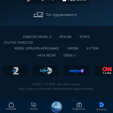
Tüm Uygulamalarımız
ENGELSİZ KANAL D
REKLAM
KÜNYE
İZLEYİCİ TEMSİLCİSİ
KİŞİSEL VERİLERİN KORUNMASI
YARDIM
İLETİŞİM
HATA BİLDİR
DİĞER
KANAL D © 2026. Her Hakkı Saklıdır.
Bilgi Toplumu Hizmetleri MKK tarafından sağlanmaktadır.
CANLI
Anasayfa
Diziler
Programlar
D-Shorts