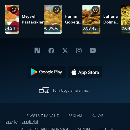
Meyveli
Hanım
Lahana
Pastacıklar
Göbeği
Dolması
Tatlısı
tarifi
00:04:24
00:09:36
00:08:48
00:04
tarifi
Tüm Uygulamalarımız
ENGELSİZ KANAL D
REKLAM
KÜNYE
İZLEYİCİ TEMSİLCİSİ
KİŞİSEL VERİLERİN KORUNMASI
YARDIM
İLETİŞİM