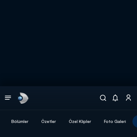
Arama
muhteşem ikili
ARAMA SONUÇLARI
Bölümler
Özetler
Özel Klipler
Foto Galeri
DİĞER SONUÇLAR