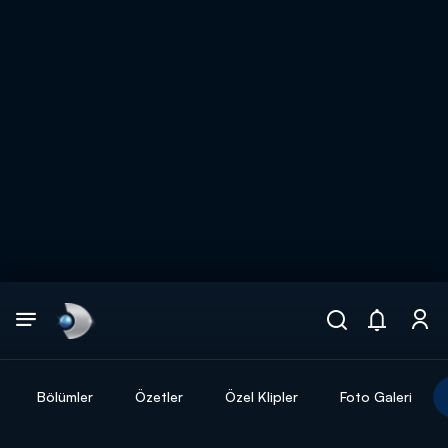
Arama
muhteşem ikili
ARAMA SONUÇLARI
Bölümler
Özetler
Özel Klipler
Foto Galeri
DİĞER SONUÇLAR