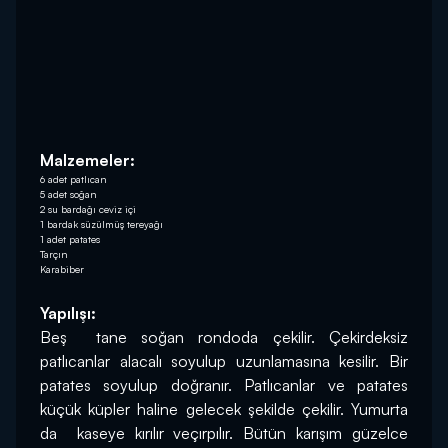
Malzemeler:
6 adet patlıcan
5 adet soğan
2 su bardağı ceviz içi
1 bardak süzülmüş tereyağı
1 adet patates
Tarçın
Karabiber
Yapılışı:
Beş  tane soğan rondoda çekilir. Çekirdeksiz 
patlıcanlar alacalı soyulup uzunlamasına kesilir. Bir 
patates soyulup doğranır. Patlıcanlar ve patates 
küçük küpler haline gelecek şekilde çekilir. Yumurta 
da  kaseye kırılır veçırpılır. Bütün karışım güzelce 