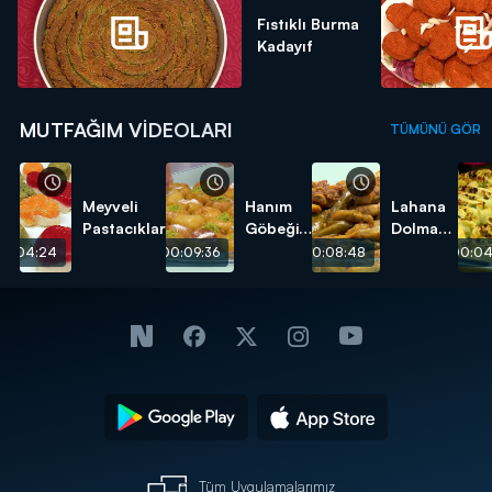
Fıstıklı Burma
Kadayıf
MUTFAĞIM VIDEOLARI
TÜMÜNÜ GÖR
Meyveli
Hanım
Lahana
Pastacıklar
Göbeği
Dolması
Tatlısı
tarifi
00:04:24
00:09:36
00:08:48
00:04
tarifi
Tüm Uygulamalarımız