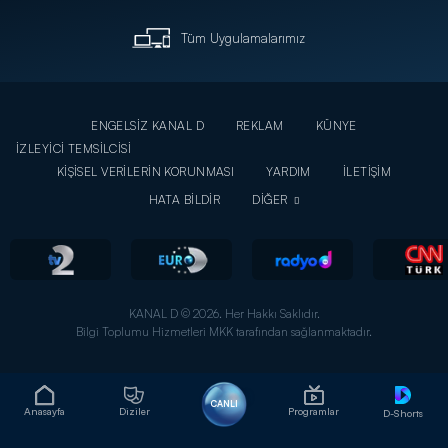
Tüm Uygulamalarımız
ENGELSİZ KANAL D
REKLAM
KÜNYE
İZLEYİCİ TEMSİLCİSİ
KİŞİSEL VERİLERİN KORUNMASI
YARDIM
İLETİŞİM
HATA BİLDİR
DİĞER
KANAL D © 2026. Her Hakkı Saklıdır.
Bilgi Toplumu Hizmetleri MKK tarafından sağlanmaktadır.
CANLI
Anasayfa
Diziler
Programlar
D-Shorts