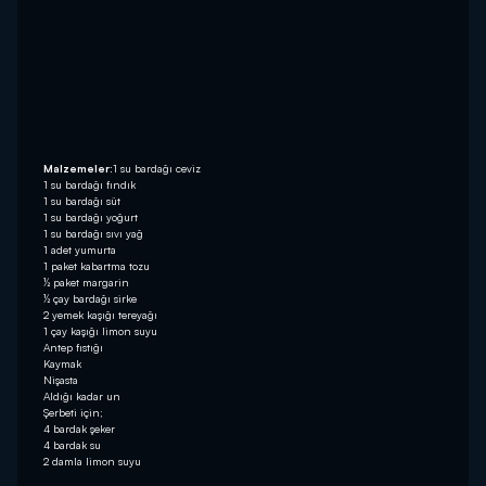
Malzemeler:
1 su bardağı ceviz
1 su bardağı fındık
1 su bardağı süt
1 su bardağı yoğurt
1 su bardağı sıvı yağ
1 adet yumurta
1 paket kabartma tozu
½ paket margarin
½ çay bardağı sirke
2 yemek kaşığı tereyağı
1 çay kaşığı limon suyu
Antep fıstığı
Kaymak
Nişasta
Aldığı kadar un
Şerbeti için;
4 bardak şeker
4 bardak su
2 damla limon suyu