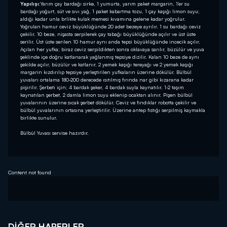
Yapılışı:
Yarım çay bardağı sirke, 1 yumurta, yarım paket margarin, 1’er su
bardağı yoğurt, süt ve sıvı yağ, 1 paket kabartma tozu, 1 çay kaşığı limon suyu;
aldığı kadar unla brlikte kulak memesi kıvamına gelene kadar yoğrulur.
Yoğrulan hamur ceviz büyüklüğünde 20 adet bezeye ayrılır. 1 su bardağı ceviz
çekilir. 10 beze, nişasta serpilerek çay tabağı büyüklüğünde açılır ve üst üste
serilir. Üst üste serilen 10 hamur aynı anda tepsi büyüklüğünde incecik açılır.
Açılan her yufka; biraz ceviz serpildikten sonra oklavaya sarılır, büzülür ve yuva
şeklinde içe doğru katlanarak yağlanmış tepsiye dizilir. Kalan 10 beze de aynı
şekilde açılır, büzülür ve katlanır. 2 yemek kaşığı tereyağı ve 2 yemek kaşığı
margarin kızdırılıp tepsiye yerleştirilen yufkaların üzerine dökülür. Bülbül
yuvaları ortalama 180-200 derecede ısıtılmış fırında nar gibi kızarana kadar
pişirilir. Şerbeti için; 4 bardak şeker, 4 bardak suyla kaynatılır. 1-2 taşım
kaynatılan şerbet, 2 damla limon suyu eklenip ocaktan alınır. Pişen bülbül
yuvalarının üzerine sıcak şerbet dökülür. Ceviz ve fındıklar robotta çekilir ve
bülbül yuvalarının ortasına yerleştirilir. Üzerine antep fıstığı serpilmiş kaymakla
birlikte sunulur.
Bülbül Yuvası servise hazırdır.
Content not found
DIĞER HABERLER