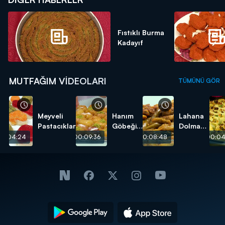
Fıstıklı Burma
Kadayıf
MUTFAĞIM VIDEOLARI
TÜMÜNÜ GÖR
Meyveli
Hanım
Lahana
Pastacıklar
Göbeği
Dolması
Tatlısı
tarifi
00:04:24
00:09:36
00:08:48
00:04
tarifi