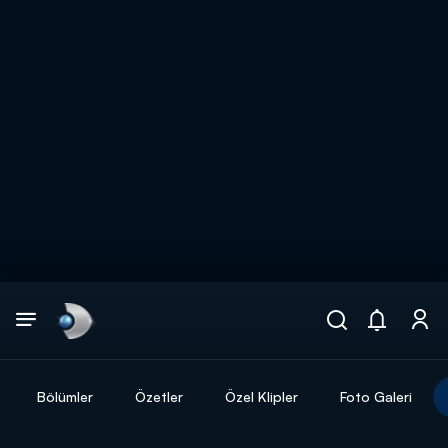
Arama
muhteşem ikili
ARAMA SONUÇLARI
Bölümler
Özetler
Özel Klipler
Foto Galeri
DİĞER SONUÇLAR