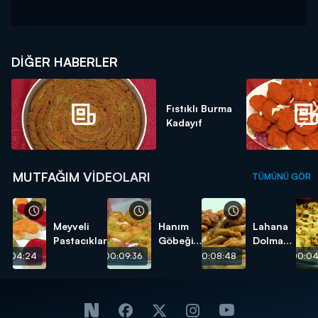
DIĞER HABERLER
Fıstıklı Burma
Kadayıf
MUTFAĞIM VIDEOLARI
TÜMÜNÜ GÖR
Meyveli
Hanım
Lahana
Pastacıklar
Göbeği
Dolması
Tatlısı
tarifi
00:04:24
00:09:36
00:08:48
00:04
tarifi