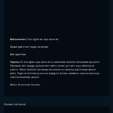
Malzemeler:
2 kilo oğlak eti veya dana eti
Üzeri için:
2 tatlı kaşığı karabiber
Altı için:
Pide
Yapılışı:
İki kilo oğlak veya dana eti su eklenerek düdüklü tencerede kaynatılır.
Pişmeyen etin kapağı açılarak etin kefini almak için etin suyu dökülüp et
yıkanır. Tekrar düdüklü tencereye konularak tuz serpilip pişirilmeye devam
edilir. Pişen et dilimlenip sunum tabağına dizilen pidelerin üzerine konulup
üzerine karabiber serpilir.
Bütün et sunuma hazırdır.
Content not found