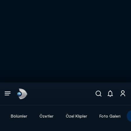
Arama
muhteşem ikili
ARAMA SONUÇLARI
Bölümler
Özetler
Özel Klipler
Foto Galeri
DİĞER SONUÇLAR