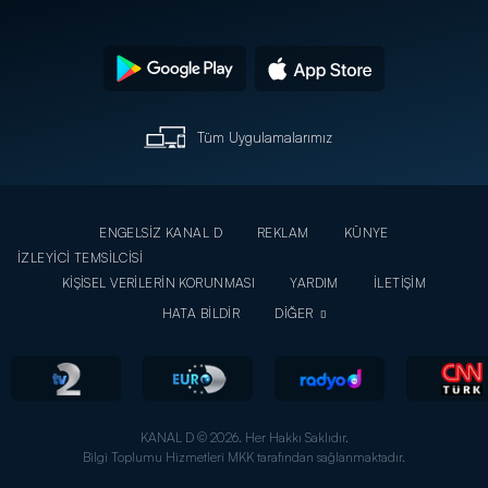
Tüm Uygulamalarımız
ENGELSİZ KANAL D
REKLAM
KÜNYE
İZLEYİCİ TEMSİLCİSİ
KİŞİSEL VERİLERİN KORUNMASI
YARDIM
İLETİŞİM
HATA BİLDİR
DİĞER
KANAL D © 2026. Her Hakkı Saklıdır.
Bilgi Toplumu Hizmetleri MKK tarafından sağlanmaktadır.