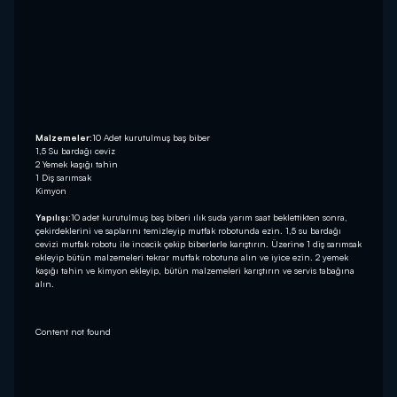
Malzemeler:
10 Adet kurutulmuş baş biber
1,5 Su bardağı ceviz
2 Yemek kaşığı tahin
1 Diş sarımsak
Kimyon
Yapılışı:
10 adet kurutulmuş baş biberi ılık suda yarım saat beklettikten sonra,
çekirdeklerini ve saplarını temizleyip mutfak robotunda ezin. 1,5 su bardağı
cevizi mutfak robotu ile incecik çekip biberlerle karıştırın. Üzerine 1 diş sarımsak
ekleyip bütün malzemeleri tekrar mutfak robotuna alın ve iyice ezin. 2 yemek
kaşığı tahin ve kimyon ekleyip, bütün malzemeleri karıştırın ve servis tabağına
alın.
Content not found