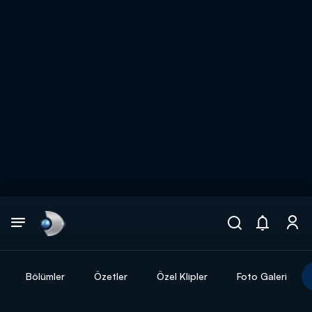
Arama
muhteşem ikili
ARAMA SONUÇLARI
Bölümler
Özetler
Özel Klipler
Foto Galeri
DİĞER SONUÇLAR