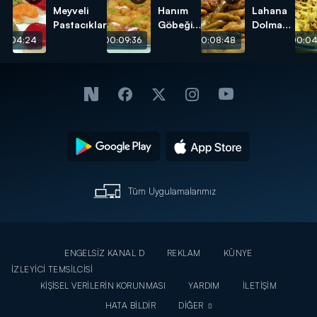
Meyveli
Hanım
Lahana
Pastacıklar
Göbeği
Dolması
Tatlısı
tarifi
00:04:24
00:09:36
00:08:48
00:04
tarifi
Tüm Uygulamalarımız
ENGELSİZ KANAL D
REKLAM
KÜNYE
İZLEYİCİ TEMSİLCİSİ
KİŞİSEL VERİLERİN KORUNMASI
YARDIM
İLETİŞİM
HATA BİLDİR
DİĞER