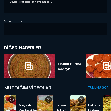
Cevizli Tokat çöreği sunuma hazırdır.
Content not found
DIĞER HABERLER
Fıstıklı Burma
Kadayıf
MUTFAĞIM VIDEOLARI
TÜMÜNÜ GÖR
Meyveli
Hanım
Lahana
Pastacıklar
Göbeği
Dolması