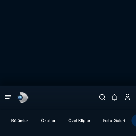
Arama
muhteşem ikili
ARAMA SONUÇLARI
Bölümler
Özetler
Özel Klipler
Foto Galeri
DİĞER SONUÇLAR