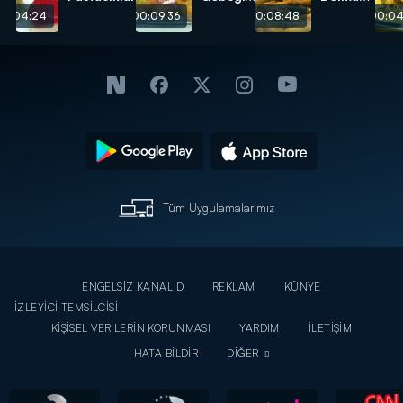
Tatlısı
tarifi
00:04:24
00:09:36
00:08:48
00:04
tarifi
Tüm Uygulamalarımız
ENGELSİZ KANAL D
REKLAM
KÜNYE
İZLEYİCİ TEMSİLCİSİ
KİŞİSEL VERİLERİN KORUNMASI
YARDIM
İLETİŞİM
HATA BİLDİR
DİĞER