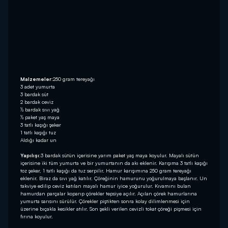
Malzemeler:
250 gram tereyağı
3 adet yumurta
3 bardak süt
2 bardak ceviz
½ bardak sıvı yağ
½ paket yaş maya
3 tatlı kaşığı şeker
1 tatlı kaşığı tuz
Aldığı kadar un
Yapılışı:
3 bardak sütün içerisine yarım paket yaş maya koyulur. Mayalı sütün
içerisine iki tüm yumurta ve bir yumurtanın da akı eklenir. Karışıma 3 tatlı kaşığı
toz şeker, 1 tatlı kaşığı da tuz serpilir. Hamur karışımına 250 gram tereyağı
eklenir. Biraz da sıvı yağ katılır. Çöreğinin hamurunu yoğurulmaya başlanır. Un
takviye edilip ceviz katılan mayalı hamur iyice yoğurulur. Kıvamını bulan
hamurdan parçalar koparıp çörekler tepsiye açılır. Açılan çörek hamurlarına
yumurta sarısını sürülür. Çörekler piştikten sonra kolay dilimlenmesi için
üzerine bıçakla kesikler atılır. Son şekli verilen cevizli tokat çöreği pişmesi için
fırına koyulur.