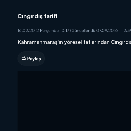
Cıngırdış tarifi
16.02.2012 Perşembe 10:17
(Güncellendi: 07.09.2016 - 12:3
Kahramanmaraş'ın yöresel tatlarından Cıngırdış
DİĞER SONUÇLAR
Paylaş