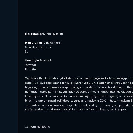
Malzemeler:
2 Kilo kuzu eti
Hamuru için:
3 Bardak un
½ bardak mısır unu
Su
Sosu İçin:
Sarımsak
Tereyağı
Pul biber
Yapılışı:
2 Kilo kuzu etini yıkadıktan sonra üzerini geçecek kadar su ekleyip, dü
kaşığı tuz ilave edip, azar azar su ekleyerek yoğurun. Haşlanan etlerin üzerind
büyüklüğünde bir beze koparıp unladığınız tahtanın üzerinde dilimleyin. Kesilen 
hamurdan serçe parmak büyüklüğünde parçalar kesin. Kalburabastıda olduğu gib
tencereye alın. Et suyundan bir kase kenara ayırıp, geri kalanı geniş bir tencer
birbirine yapışmayacak şekilde et suyuna atıp haşlayın.Dövülmüş sarımsakları kü
sarımsak karışımının üzerine, küçük bir tavada erittiğiniz tereyağı ve pul biber 
tepsiye yerleştirin. Haşlanan etleri hamurların üzerine koyup, servis yapın.
Content not found