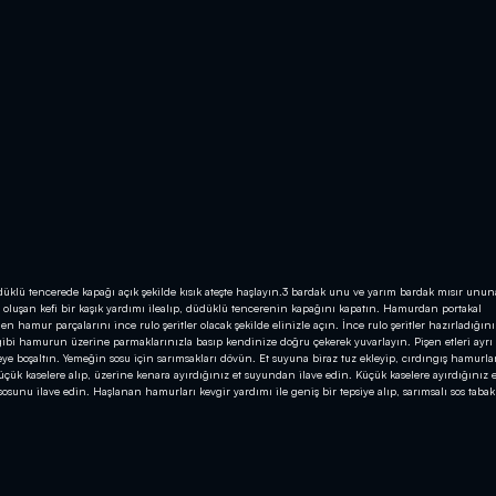
düklü tencerede kapağı açık şekilde kısık ateşte haşlayın.3 bardak unu ve yarım bardak mısır ununa 
e oluşan kefi bir kaşık yardımı ilealıp, düdüklü tencerenin kapağını kapatın. Hamurdan portakal
hamur parçalarını ince rulo şeritler olacak şekilde elinizle açın. İnce rulo şeritler hazırladığını
i hamurun üzerine parmaklarınızla basıp kendinize doğru çekerek yuvarlayın. Pişen etleri ayrı 
eye boşaltın. Yemeğin sosu için sarımsakları dövün. Et suyuna biraz tuz ekleyip, cırdıngış hamurla
çük kaselere alıp, üzerine kenara ayırdığınız et suyundan ilave edin. Küçük kaselere ayırdığınız e
sosunu ilave edin. Haşlanan hamurları kevgir yardımı ile geniş bir tepsiye alıp, sarımsalı sos tabak