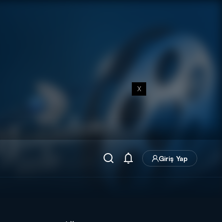
X
Giriş Yap