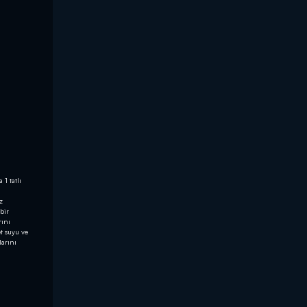
1 tatlı
z
bir
rını
t suyu ve
larını