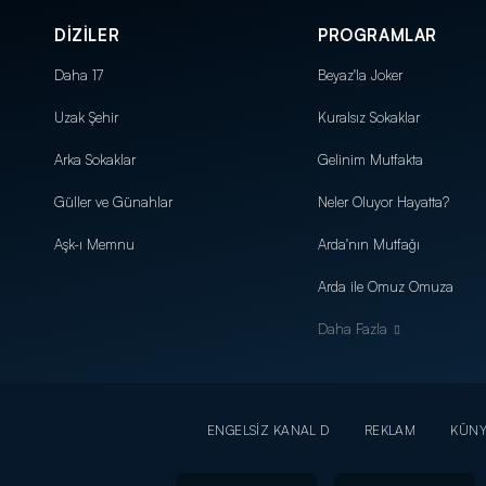
DİZİLER
PROGRAMLAR
Daha 17
Beyaz'la Joker
Uzak Şehir
Kuralsız Sokaklar
Arka Sokaklar
Gelinim Mutfakta
Güller ve Günahlar
Neler Oluyor Hayatta?
Aşk-ı Memnu
Arda'nın Mutfağı
Arda ile Omuz Omuza
Daha Fazla
ENGELSİZ KANAL D
REKLAM
KÜN