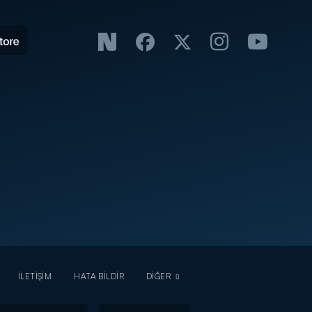
İLETİŞİM
HATA BİLDİR
DİĞER