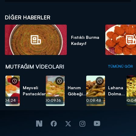
DIĞER HABERLER
Fıstıklı Burma
Kadayıf
MUTFAĞIM VIDEOLARI
TÜMÜNÜ GÖR
Meyveli
Hanım
Lahana
Pastacıklar
Göbeği
Dolması
Tatlısı
tarifi
00:04:24
00:09:36
00:08:48
00:04
tarifi