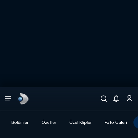
Arama
muhteşem ikili
ARAMA SONUÇLARI
Bölümler
Özetler
Özel Klipler
Foto Galeri
DİĞER SONUÇLAR