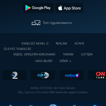
Tüm Uygulamalarımız
ENGELSİZ KANAL D
REKLAM
KÜNYE
İZLEYİCİ TEMSİLCİSİ
KİŞİSEL VERİLERİN KORUNMASI
YARDIM
İLETİŞİM
HATA BİLDİR
DİĞER
KANAL D © 2026. Her Hakkı Saklıdır.
Bilgi Toplumu Hizmetleri MKK tarafından sağlanmaktadır.