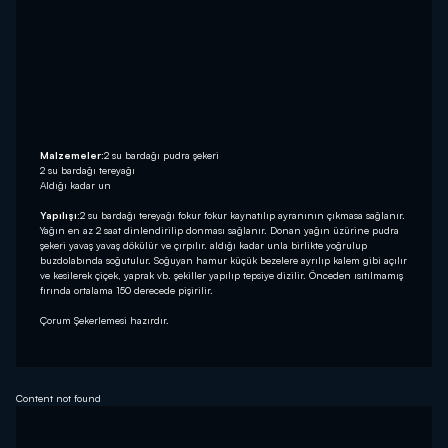
Malzemeler:
2 su bardağı pudra şekeri
2 su bardağı tereyağı
Aldığı kadar un
Yapılışı:
2 su bardağı tereyağı fokur fokur kaynatılıp ayranının çıkmasa sağlanır.
Yağın en az 2 saat dinlendirilip donması sağlanır. Donan yağın üzürine pudra
şekeri yavaş yavaş dökülür ve çırpılır. aldığı kadar unla birlikte yoğrulup
buzdolabında soğutulur. Soğuyan hamur küçük bezelere ayrılıp kalem gibi açılır
ve kesilerek çiçek, yaprak vb. şekiller yapılıp tepsiye dizilir. Önceden ısıtılmamış
fırında ortalama 150 derecede pişirilir.
Çorum Şekerlemesi hazırdır.
Content not found