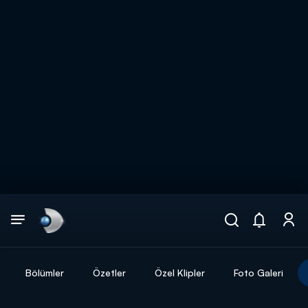
Arama
muhteşem ikili
ARAMA SONUÇLARI
Bölümler
Özetler
Özel Klipler
Foto Galeri
DİĞER SONUÇLAR