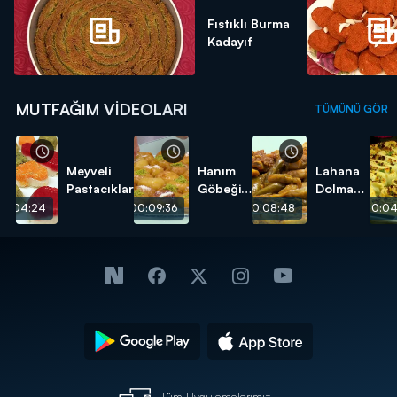
Fıstıklı Burma
Kadayıf
MUTFAĞIM VIDEOLARI
TÜMÜNÜ GÖR
Meyveli
Hanım
Lahana
Pastacıklar
Göbeği
Dolması
Tatlısı
tarifi
00:04:24
00:09:36
00:08:48
00:04
tarifi
Tüm Uygulamalarımız