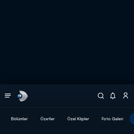
Arama
muhteşem ikili
ARAMA SONUÇLARI
Bölümler
Özetler
Özel Klipler
Foto Galeri
DİĞER SONUÇLAR