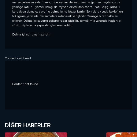
malzemelere su eklenirken, ince kıyılan dereotu, yeşil soğan ve maydanoz da
yemeğe katılır. 1 yemek kaşığı da reyhan ekledikten sonra 1 tatlı kaşığı salça, 1
bardak da domates suyu ile dolma içine lezzet katılır. Son olarak suda bekletilen
500 gram yarmada malzemelere eklenerek karıştırılır. Yemeğe biraz daha su
eklenir. Dolma içi suyunu çekene kadar pişirilir. Yemeğimiz yanında haşlanıp
süzülmüş lahana yapraklarıyla ikram edilir.
Dolma içi sunuma hazırdır.
Content not found
Content not found
DIĞER HABERLER