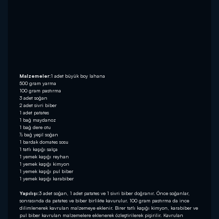
Malzemeler:
1 adet büyük boy lahana
500 gram yarma
100 gram pastırma
3 adet soğan
2 adet sivri biber
1 adet patates
1 bağ maydanoz
1 bağ dere otu
½ bağ yeşil soğan
1 bardak domates sosu
1 tatlı kaşığı salça
1 yemek kaşığı reyhan
1 yemek kaşığı kimyon
1 yemek kaşığı pul biber
1 yemek kaşığı karabiber
Yapılışı:
3 adet soğan, 1 adet patates ve 1 sivri biber doğranır. Önce soğanlar,
sonrasında da patates ve biber birlikte kavurulur. 100 gram pastırma da ince
dilimlenerek kavrulan malzemeye eklenir. Birer tatlı kaşığı kimyon, karabiber ve
pul biber kavrulan malzemelere eklenerek özleştirilerek pişirilir. Kavrulan