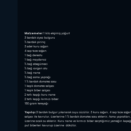
Malzemeler:
1 kilo ekşimiş yoğurt
3 bardak siyez bulguru
½ bardak pirinç
3 adet kuru soğan
4 sap taze soğan
1 bağ dereotu
1 bağ maydanoz
½ bağ ebegümeci
½ bağ ısırgan otu
½ bağ nane
½ bağ asma yaprağı
1 ½ bardak domates sosu
1 kaşık domates salçası
1 kaşık biber salçası
2 tatlı kaşığı kuru nane
2 tatlı kaşığı kırmızı biber
150 gram tereyağı
Yapılışı:
3 bardak bulgur yıkanarak suyu süzülür. 3 kuru soğan, 4 sap taze soğa
salçası ile kavrulur, üzerlerine 1 ½ bardak domates sosu eklenir. Asma yapraklar
üzerine sıcak su eklenir. Kuru nane ve kırmızı biber serptiğimiz yemeğin kapağın
pul biberleri kavurup üzerine dökülür.