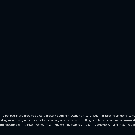
n, birer bağ maydanoz ve dereotu incecik doğranır. Doğranan kuru soğanlar birer kaşık domates ve
ı, ebegümeci, ısırgan otu, nane kavrulan soğanlarla karıştırılır. Bulguru da kavrulan malzemelere e
ı kapatıp pişirilir. Pişen yemeğimizi 1 kilo ekşimiş yoğurdun üzerine ekleyip karıştırılır. Son olar