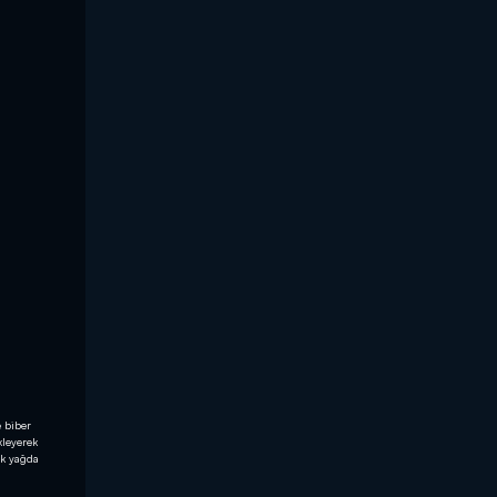
 biber
kleyerek
ak yağda