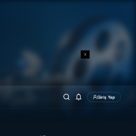
X
Giriş Yap