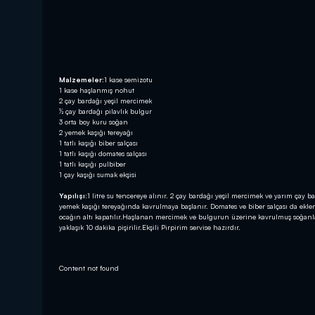
Malzemeler:
1 kase semizotu
1 kase haşlanmış nohut
2 çay bardağı yeşil mercimek
½ çay bardağı pilavlık bulgur
3 orta boy kuru soğan
2 yemek kaşığı tereyağı
1 tatlı kaşığı biber salçası
1 tatlı kaşığı domates salçası
1 tatlı kaşığı pulbiber
1 çay kaşığı sumak ekşisi
Yapılışı:
1 litre su tencereye alınır. 2 çay bardağı yeşil mercimek ve yarım ça
yemek kaşığı tereyağında kavrulmaya başlanır. Domates ve biber salçası da ekle
ocağın altı kapatılır.Haşlanan mercimek ve bulgurun üzerine kavrulmuş soğanlar i
yaklaşık 10 dakika pişirilir.Ekşili Pirpirim servise hazırdır.
Content not found