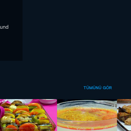
d
TÜMÜNÜ GÖR