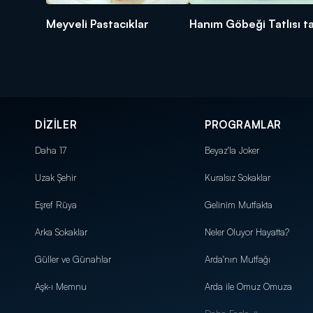
Meyveli Pastacıklar
Hanım Göbeği Tatlısı ta
DİZİLER
PROGRAMLAR
Daha 17
Beyaz'la Joker
Uzak Şehir
Kuralsız Sokaklar
Eşref Rüya
Gelinim Mutfakta
Arka Sokaklar
Neler Oluyor Hayatta?
Güller ve Günahlar
Arda'nın Mutfağı
Aşk-ı Memnu
Arda ile Omuz Omuza