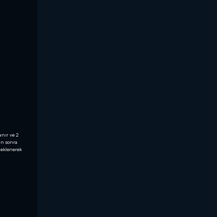
anır ve 2
an sonra
 eklenerek