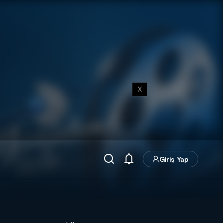
X
Giriş Yap