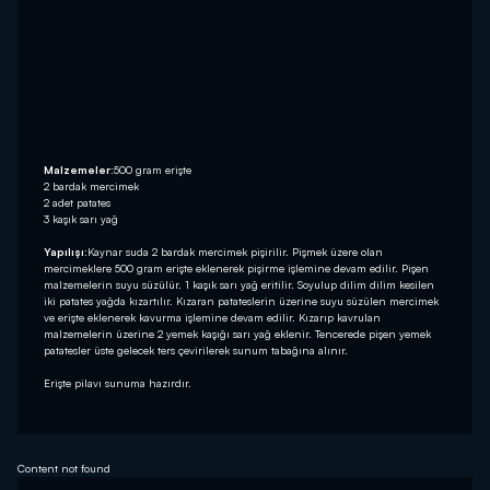
Malzemeler:
500 gram erişte
2 bardak mercimek
2 adet patates
3 kaşık sarı yağ
Yapılışı:
Kaynar suda 2 bardak mercimek pişirilir. Pişmek üzere olan
mercimeklere 500 gram erişte eklenerek pişirme işlemine devam edilir. Pişen
malzemelerin suyu süzülür. 1 kaşık sarı yağ eritilir. Soyulup dilim dilim kesilen
iki patates yağda kızartılır. Kızaran patateslerin üzerine suyu süzülen mercimek
ve erişte eklenerek kavurma işlemine devam edilir. Kızarıp kavrulan
malzemelerin üzerine 2 yemek kaşığı sarı yağ eklenir. Tencerede pişen yemek
patatesler üste gelecek ters çevirilerek sunum tabağına alınır.
Erişte pilavı sunuma hazırdır.
Content not found