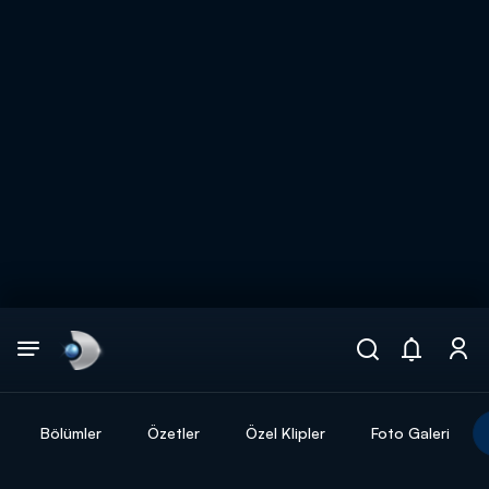
Arama
muhteşem ikili
ARAMA SONUÇLARI
Bölümler
Özetler
Özel Klipler
Foto Galeri
DİĞER SONUÇLAR