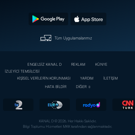
Tüm Uygulamalarımız
ENGELSİZ KANAL D
REKLAM
KÜNYE
İZLEYİCİ TEMSİLCİSİ
KİŞİSEL VERİLERİN KORUNMASI
YARDIM
İLETİŞİM
HATA BİLDİR
DİĞER
KANAL D © 2026. Her Hakkı Saklıdır.
Bilgi Toplumu Hizmetleri MKK tarafından sağlanmaktadır.