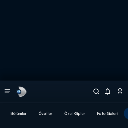
Arama
muhteşem ikili
ARAMA SONUÇLARI
Bölümler
Özetler
Özel Klipler
Foto Galeri
DİĞER SONUÇLAR