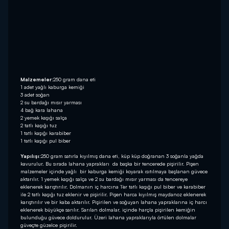
Malzemeler:
250 gram dana eti
1 adet yağlı kaburga kemiği
3 adet soğan
2 su bardağı mısır yarması
4 bağ kara lahana
2 yemek kaşığı salça
2 tatlı kaşığı tuz
1 tatlı kaşığı karabiber
1 tatlı kaşığı pul biber
Yapılışı:
250 gram satırla kıyılmış dana eti, küp küp doğranan 3 soğanla yağda
kavurulur. Bu sırada lahana yaprakları da başka bir tencerede pişirilir. Pişen
malzemeler içinde yağlı bir kaburga kemiği koyarak ısıtılmaya başlanan güvece
aktarılır. 1 yemek kaşığı salça ve 2 su bardağı mısır yarması da tencereye
eklenerek karıştırılır. Dolmanın iç harcına 1’er tatlı kaşığı pul biber ve karabiber
ile 2 tatlı kaşığı tuz eklenir ve pişirilir. Pişen harca kıyılmış maydanoz eklenerek
karıştırılır ve bir kaba aktarılır. Pişirilen ve soğuyan lahana yapraklarına iç harcı
eklenerek büyükçe sarılır. Sarılan dolmalar, içinde harçla pişirilen kemiğin
bulunduğu güvece doldurulur. Üzeri lahana yapraklarıyla örtülen dolmalar
güveçte güzelce pişirilir.