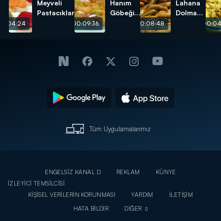
Meyveli
Hanım
Lahana
Pastacıklar
Göbeği
Dolması
Tatlısı
tarifi
00:04:24
00:09:36
00:08:48
00:04
tarifi
Tüm Uygulamalarımız
ENGELSİZ KANAL D
REKLAM
KÜNYE
İZLEYİCİ TEMSİLCİSİ
KİŞİSEL VERİLERİN KORUNMASI
YARDIM
İLETİŞİM
HATA BİLDİR
DİĞER