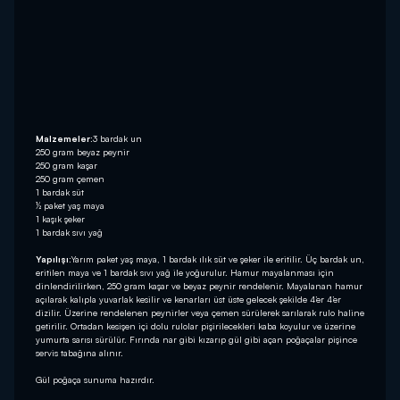
Malzemeler:
3 bardak un
250 gram beyaz peynir
250 gram kaşar
250 gram çemen
1 bardak süt
½ paket yaş maya
1 kaşık şeker
1 bardak sıvı yağ
Yapılışı:
Yarım paket yaş maya, 1 bardak ılık süt ve şeker ile eritilir. Üç bardak un,
eritilen maya ve 1 bardak sıvı yağ ile yoğurulur. Hamur mayalanması için
dinlendirilirken, 250 gram kaşar ve beyaz peynir rendelenir. Mayalanan hamur
açılarak kalıpla yuvarlak kesilir ve kenarları üst üste gelecek şekilde 4’er 4’er
dizilir. Üzerine rendelenen peynirler veya çemen sürülerek sarılarak rulo haline
getirilir. Ortadan kesişen içi dolu rulolar pişirilecekleri kaba koyulur ve üzerine
yumurta sarısı sürülür. Fırında nar gibi kızarıp gül gibi açan poğaçalar pişince
servis tabağına alınır.
Gül poğaça sunuma hazırdır.