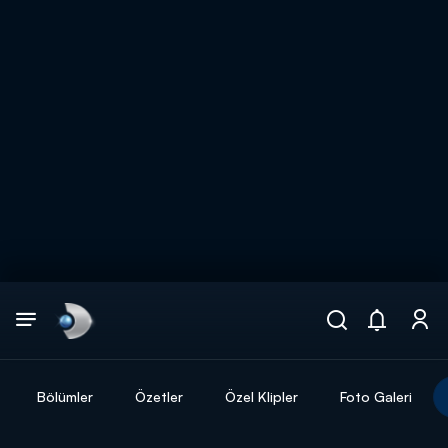
Arama
muhteşem ikili
ARAMA SONUÇLARI
Bölümler
Özetler
Özel Klipler
Foto Galeri
DİĞER SONUÇLAR