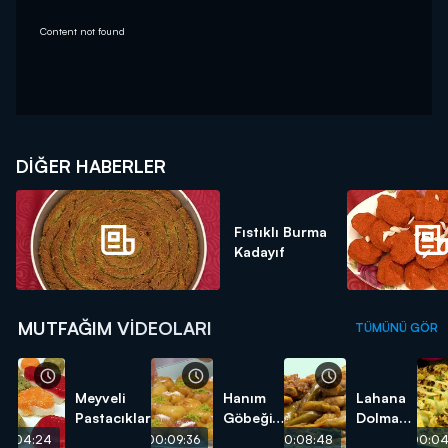
Content not found
DIĞER HABERLER
Fıstıklı Burma
Kadayıf
MUTFAĞIM VIDEOLARI
TÜMÜNÜ GÖR
Meyveli
Hanım
Lahana
Pastacıklar
Göbeği
Dolması
Tatlısı
tarifi
00:04:24
00:09:36
00:08:48
00:04