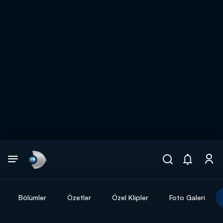
Arama
muhteşem ikili
ARAMA SONUÇLARI
Bölümler
Özetler
Özel Klipler
Foto Galeri
DİĞER SONUÇLAR