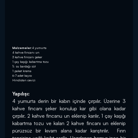
Malzemeler:
4 yumurta
4 kahve fincanı un
3 kahve fincanı şeker
1 çay kaşığı kabartma tozu
½ su bardağı süt
1 paket krema
6-7 adet kayısı
Hindistan cevizi
Yapılışı:
4 yumurta derin bir kabın içinde çırpılır. Üzerine 3 
kahve fincanı şeker konulup kar gibi olana kadar 
çırpılır. 2 kahve fincanu un eklenip karılır, 1 çay kaşığı 
kabartma tozu ve kalan 2 kahve fincanı un eklenip 
pürüzsüz bir kıvam alana kadar karıştırılır.  Fırın 