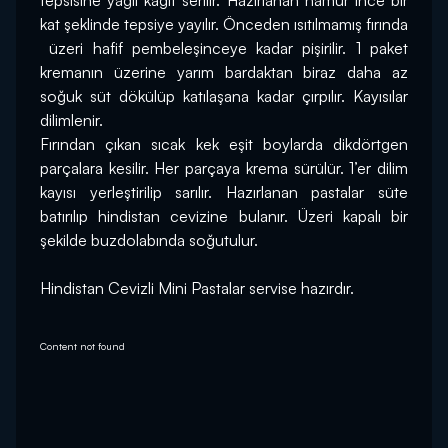
tepsisine yağlı kağıt serilir. Hazırlanan hamur ince bir 
kat şeklinde tepsiye yayılır. Önceden ısıtılmamış fırında 
 üzeri hafif pembeleşinceye kadar pişirilir. 1 paket 
kremanın üzerine yarım bardaktan biraz daha az 
soğuk süt dökülüp katılaşana kadar çırpılır. Kayısılar 
dilimlenir.
Fırından çıkan sıcak kek eşit boylarda dikdörtgen 
parçalara kesilir. Her parçaya krema sürülür. 1’er dilim 
kayısı yerleştirilip sarılır. Hazırlanan pastalar süte 
batırılıp hindistan cevizine bulanır. Üzeri kapalı bir 
şekilde buzdolabında soğutulur.
Hindistan Cevizli Mini Pastalar servise hazırdır.
Content not found