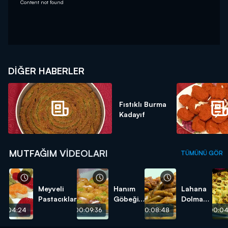
Content not found
DIĞER HABERLER
Fıstıklı Burma
Kadayıf
MUTFAĞIM VIDEOLARI
TÜMÜNÜ GÖR
Meyveli
Hanım
Lahana
Pastacıklar
Göbeği
Dolması
Tatlısı
tarifi
00:04:24
00:09:36
00:08:48
00:04
tarifi