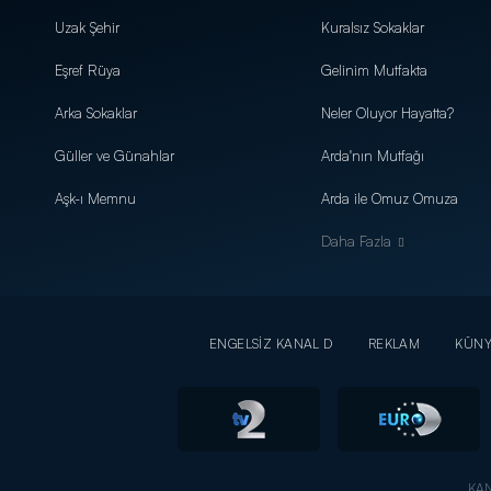
Uzak Şehir
Kuralsız Sokaklar
Eşref Rüya
Gelinim Mutfakta
Arka Sokaklar
Neler Oluyor Hayatta?
Güller ve Günahlar
Arda'nın Mutfağı
Aşk-ı Memnu
Arda ile Omuz Omuza
Daha Fazla
ENGELSİZ KANAL D
REKLAM
KÜN
KAN