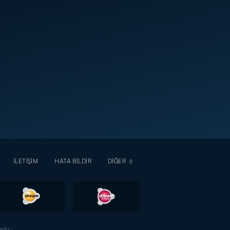
İLETİŞİM
HATA BİLDİR
DİĞER
dır.