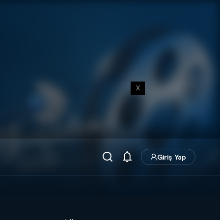
X
Giriş Yap