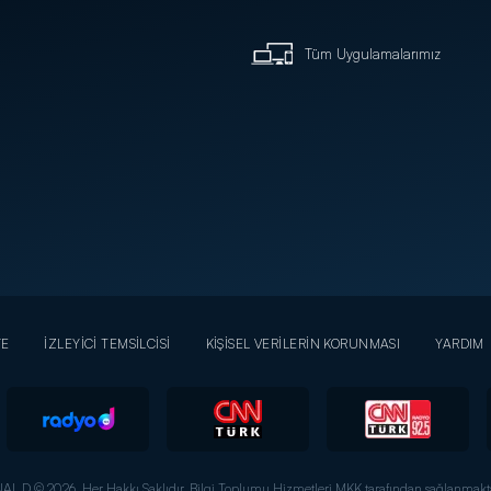
Tüm Uygulamalarımız
YE
İZLEYİCİ TEMSİLCİSİ
KİŞİSEL VERİLERİN KORUNMASI
YARDIM
AL D © 2026. Her Hakkı Saklıdır.
Bilgi Toplumu Hizmetleri MKK tarafından sağlanmakta