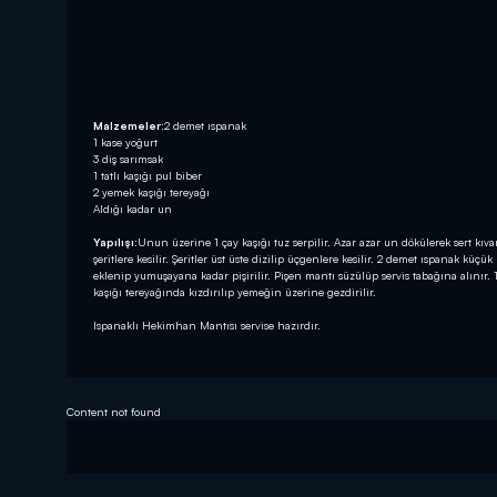
Malzemeler:
2 demet ıspanak
1 kase yoğurt
3 diş sarımsak
1 tatlı kaşığı pul biber
2 yemek kaşığı tereyağı
Aldığı kadar un
Yapılışı:
Unun üzerine 1 çay kaşığı tuz serpilir. Azar azar un dökülerek sert kı
şeritlere kesilir. Şeritler üst üste dizilip üçgenlere kesilir. 2 demet ıspanak kü
eklenip yumuşayana kadar pişirilir. Pişen mantı süzülüp servis tabağına alınır. 1 
kaşığı tereyağında kızdırılıp yemeğin üzerine gezdirilir.
Ispanaklı Hekimhan Mantısı servise hazırdır.
Content not found