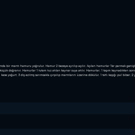
vamda bir mantı hamuru yoğrulur. Hamur 2 bezeye ayrılıp açılır. Açılan hamurlar 1’er parmak geniş
çük küçük doğranır. Hamurlar 1 tutam tuz atılan kaynar suya atılır. Hamurlar; 1 taşım kaynadıktan son
kase yoğurt, 3 diş ezilmş sarımsakla çırpılıp mantıların üzerine dökülür. 1 tatlı kaşığı pul biber; 2