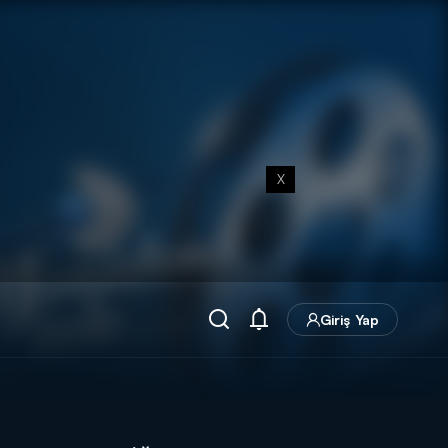
X
Giriş Yap