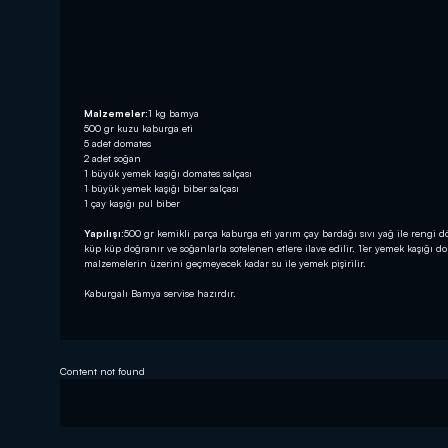
Malzemeler:
1 kg bamya
500 gr kuzu kaburga eti
5 adet domates
2 adet soğan
1 büyük yemek kaşığı domates salçası
1 büyük yemek kaşığı biber salçası
1 çay kaşığı pul biber
Yapılışı:
500 gr kemikli parça kaburga eti yarım çay bardağı sıvı yağ ile rengi 
küp küp doğranır ve soğanlarla sotelenen etlere ilave edilir. 1’er yemek kaşığı dom
malzemelerin üzerini geçmeyecek kadar su ile yemek pişirilir.
Kaburgalı Bamya servise hazırdır.
Content not found