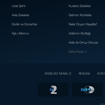
Uzak Şehir
Kuralsız Sokaklar
Arka Sokaklar
Gelinim Mutfakta
Güller ve Günahlar
Neler Oluyor Hayatta?
Aşk-ı Memnu
Arda'nın Mutfağı
Arda ile Omuz Omuza
Daha Fazla
ENGELSİZ KANAL D
REKLAM
KÜN
KAN