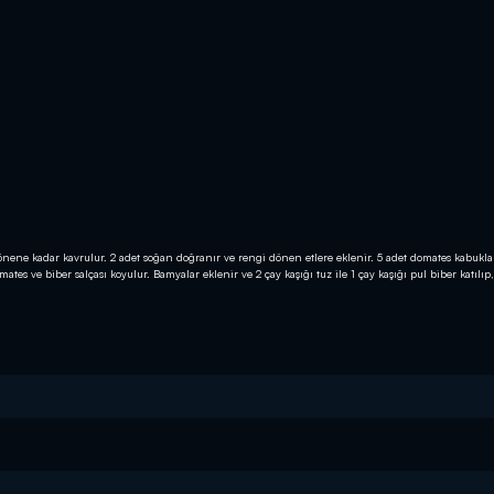
dönene kadar kavrulur. 2 adet soğan doğranır ve rengi dönen etlere eklenir. 5 adet domates kabukla
ates ve biber salçası koyulur. Bamyalar eklenir ve 2 çay kaşığı tuz ile 1 çay kaşığı pul biber katılıp,