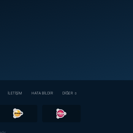
İLETİŞİM
HATA BİLDİR
DİĞER
dır.