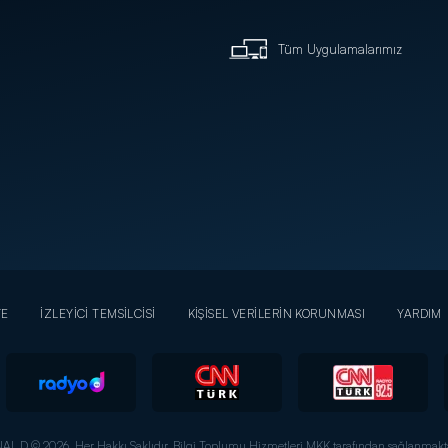
Tüm Uygulamalarımız
YE
İZLEYİCİ TEMSİLCİSİ
KİŞİSEL VERİLERİN KORUNMASI
YARDIM
AL D © 2026. Her Hakkı Saklıdır.
Bilgi Toplumu Hizmetleri MKK tarafından sağlanmakta