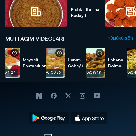
Fıstıklı Burma
Kadayıf
MUTFAĞIM VIDEOLARI
TÜMÜNÜ GÖR
Meyveli
Hanım
Lahana
Pastacıklar
Göbeği
Dolması
Tatlısı
tarifi
00:04:24
00:09:36
00:08:48
00:04
tarifi