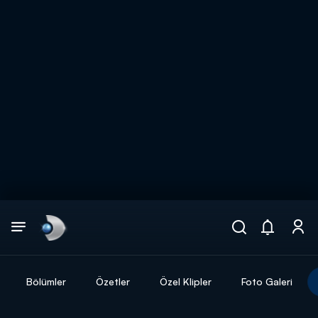
Arama
muhteşem ikili
ARAMA SONUÇLARI
Bölümler
Özetler
Özel Klipler
Foto Galeri
DİĞER SONUÇLAR