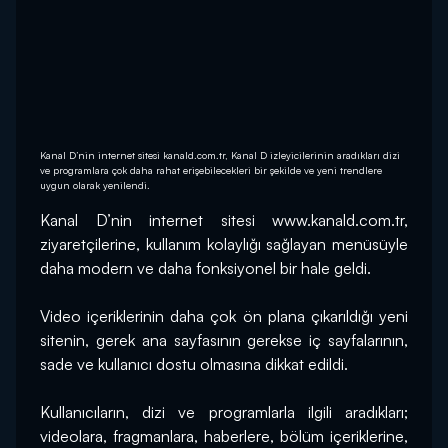
Kanal D’nin internet sitesi kanald.com.tr, Kanal D izleyicilerinin aradıkları dizi
ve programlara çok daha rahat erişebilecekleri bir şekilde ve yeni trendlere
uygun olarak yenilendi.
Kanal D’nin internet sitesi www.kanald.com.tr, 
ziyaretçilerine, kullanım kolaylığı sağlayan menüsüyle 
daha modern ve daha fonksiyonel bir hale geldi.
Video içeriklerinin daha çok ön plana çıkarıldığı yeni 
sitenin, gerek ana sayfasının gerekse iç sayfalarının, 
sade ve kullanıcı dostu olmasına dikkat edildi.
Kullanıcıların, dizi ve programlarla ilgili aradıkları; 
videolara, fragmanlara, haberlere, bölüm içeriklerine, 