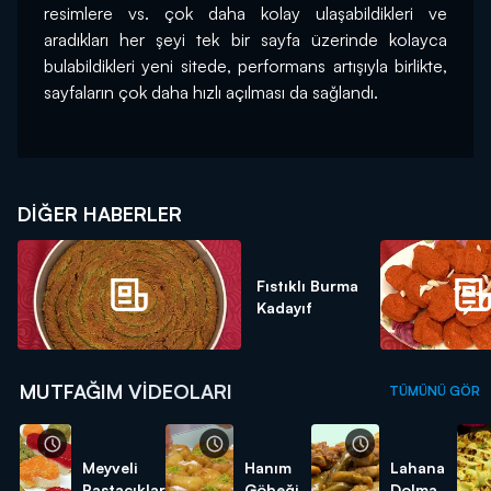
resimlere vs. çok daha kolay ulaşabildikleri ve 
aradıkları her şeyi tek bir sayfa üzerinde kolayca 
bulabildikleri yeni sitede, performans artışıyla birlikte, 
DIĞER HABERLER
Fıstıklı Burma
Kadayıf
MUTFAĞIM VIDEOLARI
TÜMÜNÜ GÖR
Meyveli
Hanım
Lahana
Pastacıklar
Göbeği
Dolması