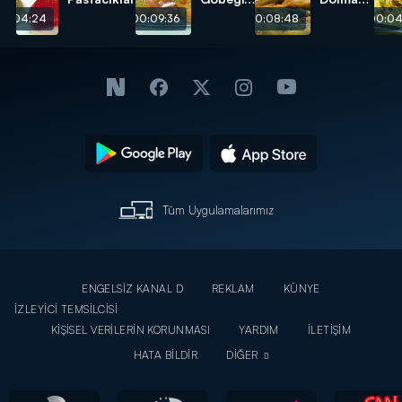
Tatlısı
tarifi
00:04:24
00:09:36
00:08:48
00:04
tarifi
Tüm Uygulamalarımız
ENGELSİZ KANAL D
REKLAM
KÜNYE
İZLEYİCİ TEMSİLCİSİ
KİŞİSEL VERİLERİN KORUNMASI
YARDIM
İLETİŞİM
HATA BİLDİR
DİĞER