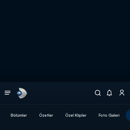
Arama
muhteşem ikili
ARAMA SONUÇLARI
Bölümler
Özetler
Özel Klipler
Foto Galeri
DİĞER SONUÇLAR