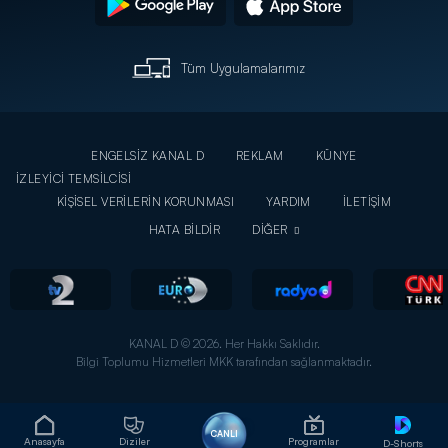
Tüm Uygulamalarımız
ENGELSİZ KANAL D
REKLAM
KÜNYE
İZLEYİCİ TEMSİLCİSİ
KİŞİSEL VERİLERİN KORUNMASI
YARDIM
İLETİŞİM
HATA BİLDİR
DİĞER
KANAL D © 2026. Her Hakkı Saklıdır.
Bilgi Toplumu Hizmetleri MKK tarafından sağlanmaktadır.
CANLI
Anasayfa
Diziler
Programlar
D-Shorts