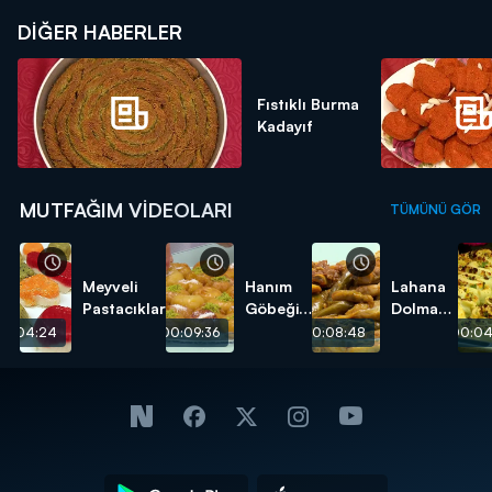
DIĞER HABERLER
Fıstıklı Burma
Kadayıf
MUTFAĞIM VIDEOLARI
TÜMÜNÜ GÖR
Meyveli
Hanım
Lahana
Pastacıklar
Göbeği
Dolması
Tatlısı
tarifi
00:04:24
00:09:36
00:08:48
00:04
tarifi