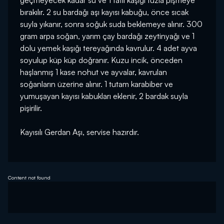
geçmeyecek kadar su ve 1 tatlı kaşığı tuzla pişmeye
bırakılır. 2 su bardağı aşı kayısı kabuğu, önce sıcak
suyla yıkanır, sonra soğuk suda beklemeye alınır. 300
gram arpa soğan, yarım çay bardağı zeytinyağı ve 1
dolu yemek kaşığı tereyağında kavrulur. 4 adet ayva
soyulup küp küp doğranır. Kuzu incik, önceden
haşlanmış 1 kase nohut ve ayvalar, kavrulan
soğanların üzerine alınır. 1 tutam karabiber ve
yumuşayan kayısı kabukları eklenir, 2 bardak suyla
pişirilir.
Kayısılı Gerdan Aşı, servise hazırdır.
Content not found