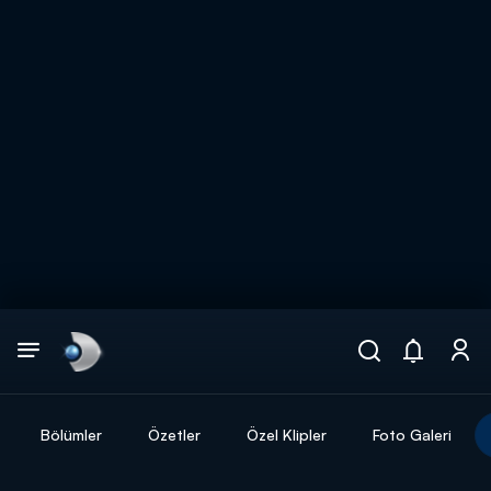
Arama
muhteşem ikili
ARAMA SONUÇLARI
Bölümler
Özetler
Özel Klipler
Foto Galeri
DİĞER SONUÇLAR