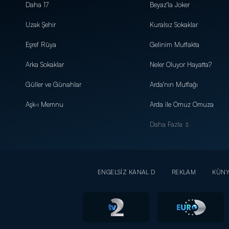
Daha 17
Beyaz'la Joker
Uzak Şehir
Kuralsız Sokaklar
Eşref Rüya
Gelinim Mutfakta
Arka Sokaklar
Neler Oluyor Hayatta?
Güller ve Günahlar
Arda'nın Mutfağı
Aşk-ı Memnu
Arda ile Omuz Omuza
Daha Fazla
ENGELSİZ KANAL D
REKLAM
KÜN