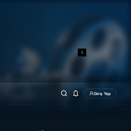
X
Giriş Yap