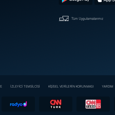
Tüm Uygulamalarımız
YE
İZLEYİCİ TEMSİLCİSİ
KİŞİSEL VERİLERİN KORUNMASI
YARDIM