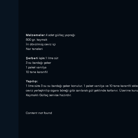
Malzemeler:
4 adet güllaç yaprağı
500 gr. kaymak
İri dövülmüş ceviz içi
Nar taneleri
Şerbeti için:
1 litre süt
3 su bardağı şeker
1 paket vanilya
10 tane karanfil
Yapılışı
:
1 litre süte 3 su su bardağı şeker konulur. 1 paket vanilya ve 10 tane karanfil eklen
ceviz yerleştirilip sigara böreği gibi sarılarak gül şeklinde katlanır. Üzerine ku
Kaymaklı Güllaç servise hazırdır.
Content not found