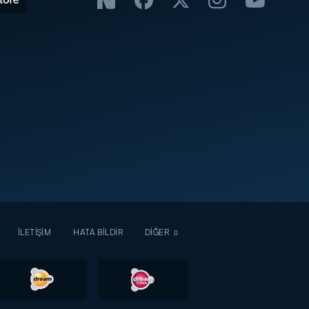
İLETİŞİM
HATA BİLDİR
DİĞER