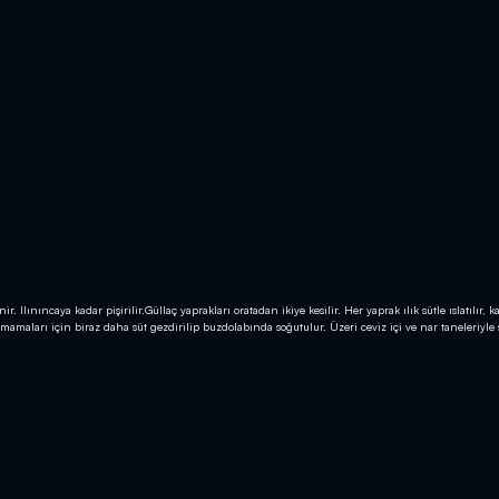
ir. Ilınıncaya kadar pişirilir.Güllaç yaprakları oratadan ikiye kesilir. Her yaprak ılık sütle ıslatılır, 
rumamaları için biraz daha süt gezdirilip buzdolabında soğutulur. Üzeri ceviz içi ve nar taneleriyle 