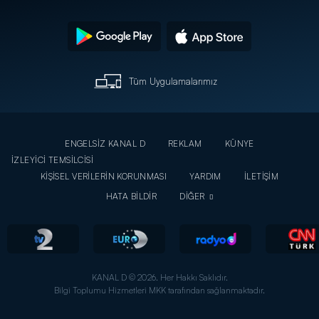
Tüm Uygulamalarımız
ENGELSİZ KANAL D
REKLAM
KÜNYE
İZLEYİCİ TEMSİLCİSİ
KİŞİSEL VERİLERİN KORUNMASI
YARDIM
İLETİŞİM
HATA BİLDİR
DİĞER
KANAL D © 2026. Her Hakkı Saklıdır.
Bilgi Toplumu Hizmetleri MKK tarafından sağlanmaktadır.