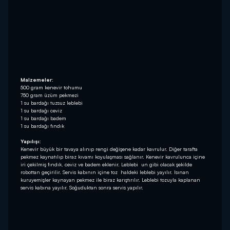
Malzemeler:
500 gram kenevir tohumu
750 gram üzüm pekmezi
1 su bardağı tuzsuz leblebi
1 su bardağı ceviz
1 su bardağı badem
1 su bardağı fındık
Yapılışı:
Kenevir büyük bir tavaya alınıp rengi değişene kadar kavrulur. Diğer tarafta
pekmez kaynatılıp biraz kıvamı koyulaşması sağlanır. Kenevir kavrulunca içine
iri çekilmiş fındık, ceviz ve badem eklenir. Leblebi un gibi olacak şekilde
robottan geçirilir. Servis kabının içine toz haldeki leblebi yayılır. Isınan
kuruyemişler kaynayan pekmez ile biraz karıştırılır. Leblebi tozuyla kaplanan
servis kabına yayılır. Soğuduktan sonra servis yapılır.