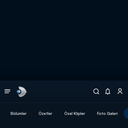
Arama
muhteşem ikili
ARAMA SONUÇLARI
Bölümler
Özetler
Özel Klipler
Foto Galeri
DİĞER SONUÇLAR