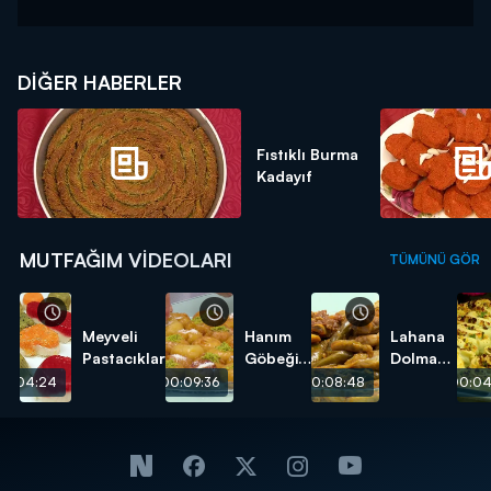
DIĞER HABERLER
Fıstıklı Burma
Kadayıf
MUTFAĞIM VIDEOLARI
TÜMÜNÜ GÖR
Meyveli
Hanım
Lahana
Pastacıklar
Göbeği
Dolması
Tatlısı
tarifi
00:04:24
00:09:36
00:08:48
00:04
tarifi