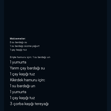
Malzemeler:
5 su bardağı su
1 su bardağı süzme yoğurt
1 çay kaşığı tuz
Erişte hamuru için: 1 su bardağı un
1 yumurta
Yarım çay bardağı su
1 çay kaşığı tuz
Kikirdek hamuru için:
1 su bardağı un
1 yumurta
1 çay kaşığı tuz
3 çorba kaşığı tereyağı 