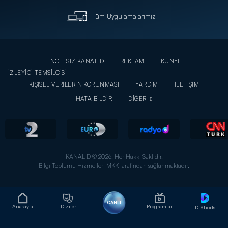
Tüm Uygulamalarımız
ENGELSİZ KANAL D
REKLAM
KÜNYE
İZLEYİCİ TEMSİLCİSİ
KİŞİSEL VERİLERİN KORUNMASI
YARDIM
İLETİŞİM
HATA BİLDİR
DİĞER
KANAL D © 2026. Her Hakkı Saklıdır.
Bilgi Toplumu Hizmetleri MKK tarafından sağlanmaktadır.
CANLI
Anasayfa
Diziler
Programlar
D-Shorts