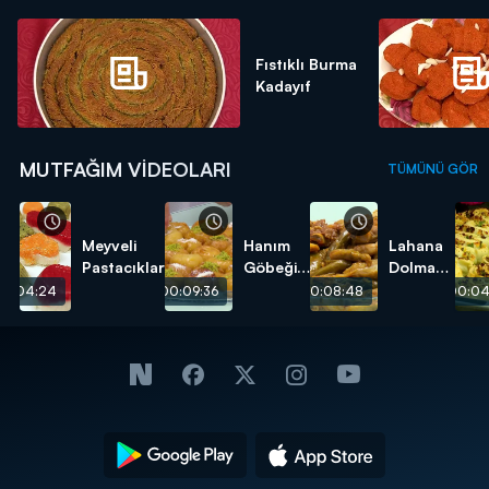
Fıstıklı Burma
Kadayıf
MUTFAĞIM VIDEOLARI
TÜMÜNÜ GÖR
Meyveli
Hanım
Lahana
Pastacıklar
Göbeği
Dolması
Tatlısı
tarifi
00:04:24
00:09:36
00:08:48
00:04
tarifi