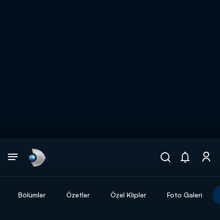
Arama
muhteşem ikili
ARAMA SONUÇLARI
Bölümler
Özetler
Özel Klipler
Foto Galeri
DİĞER SONUÇLAR