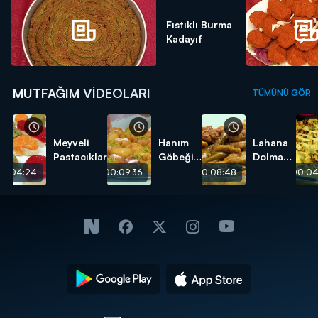
Fıstıklı Burma
Kadayıf
MUTFAĞIM VIDEOLARI
TÜMÜNÜ GÖR
Meyveli
Hanım
Lahana
Pastacıklar
Göbeği
Dolması
Tatlısı
tarifi
00:04:24
00:09:36
00:08:48
00:04
tarifi