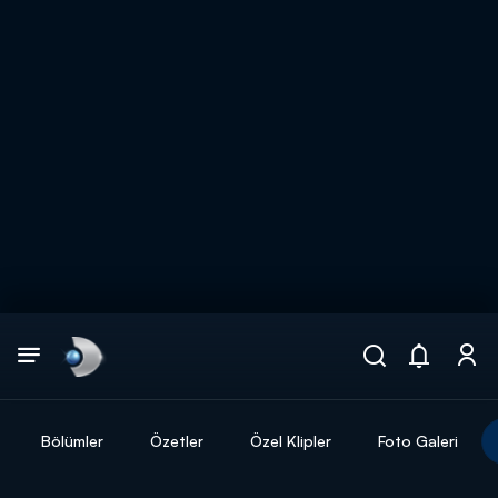
Arama
muhteşem ikili
ARAMA SONUÇLARI
Bölümler
Özetler
Özel Klipler
Foto Galeri
DİĞER SONUÇLAR