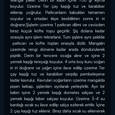
Mangal yakılır. Derin bir kabın içine 750 gr kıyma 
koyulur. Üzerine 1’er çay kaşığı tuz ve karabiber 
eklenip yoğrulur. Patlıcanların kabukları tamamen 
soyulur ve ortadan ikiye kesildikten sonra iri iri 
doğranır.Şişlerin üzerine 1 patlıcan dilimi ve cevizden 
biraz küçük köfte topu geçirilir. Şiş dolana kadar 
sırasıyla aynı işlem tekrarlanır. Tüm şişlere aynı şekilde 
 patlıcan ve köfte topları sırasıyla dizilir. Mangalın 
üzerinde rengi dönene kadar arada döndürülerek 
pişirilir. Derin bir tencere ocağa alınır ve içine 2 
yemek kaşığı tereyağı koyulur. 4 orta boy kuru soğan 
iri iri doğranır ve yağın içine ilave edilip üzerine 1’er 
çay kaşığı tuz ve karabiber serpilip pembeleşene 
kadar kavrulur. Kavrulan soğanların üzerine mangalda 
pişen kebap, şişlerden sıyrılarak yerleştirilir. Ayrı bir 
kabın içine 2 yemek kaşığı domates salçası ve 2 
yemek kaşığı biber salçası koyulur. Üzerine 3-4 su 
bardağı sıcak su ilave edilip salça ezilerek eritilir. İçine 
2 çay kaşığı tuz eklenir. Biraz daha sıcak su eklenerek 