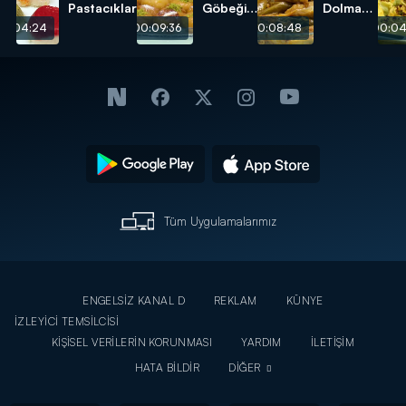
Pastacıklar
Göbeği
Dolması
Tatlısı
tarifi
00:04:24
00:09:36
00:08:48
00:04
tarifi
Tüm Uygulamalarımız
ENGELSİZ KANAL D
REKLAM
KÜNYE
İZLEYİCİ TEMSİLCİSİ
KİŞİSEL VERİLERİN KORUNMASI
YARDIM
İLETİŞİM
HATA BİLDİR
DİĞER