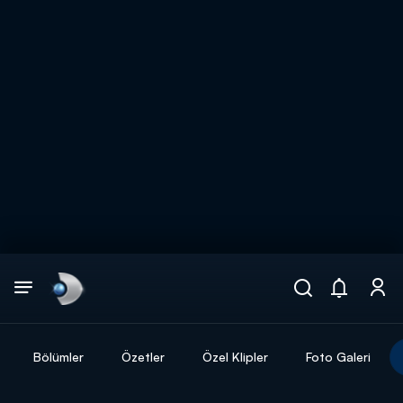
Arama
muhteşem ikili
ARAMA SONUÇLARI
Bölümler
Özetler
Özel Klipler
Foto Galeri
DİĞER SONUÇLAR