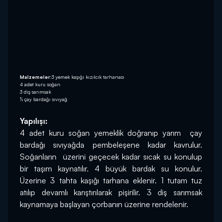
Malzemeler:
3 yemek kaşığı kızılcık tarhanası
4 adet kuru soğan
3 diş sarımsak
½ çay bardağı sıvıyağ
Yapılışı:
4 adet kuru soğan yemeklik doğranıp yarım  çay 
bardağı sıvıyağda pembeleşene kadar kavrulur. 
Soğanların  üzerini geçecek kadar sıcak su konulup 
bir taşım kaynatılır. 4 büyük bardak su konulur. 
Üzerine 3 tahta kaşığı tarhana eklenir. 1 tutam tuz 
atılıp devamlı karıştırılarak pişirilir. 3 diş sarımsak 
kaynamaya başlayan çorbanın üzerine rendelenir.