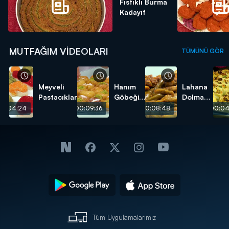
Fıstıklı Burma
Kadayıf
MUTFAĞIM VIDEOLARI
TÜMÜNÜ GÖR
Meyveli
Hanım
Lahana
Pastacıklar
Göbeği
Dolması
Tatlısı
tarifi
00:04:24
00:09:36
00:08:48
00:04
tarifi
Tüm Uygulamalarımız