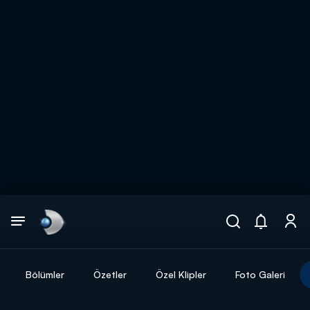
Arama
muhteşem ikili
ARAMA SONUÇLARI
Bölümler
Özetler
Özel Klipler
Foto Galeri
DİĞER SONUÇLAR